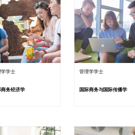
理学学士
管理学学士
际商务经济学
国际商务与国际传播学