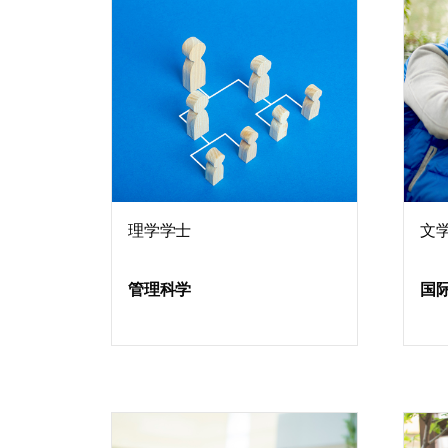
理学学士
文
管理科学
国