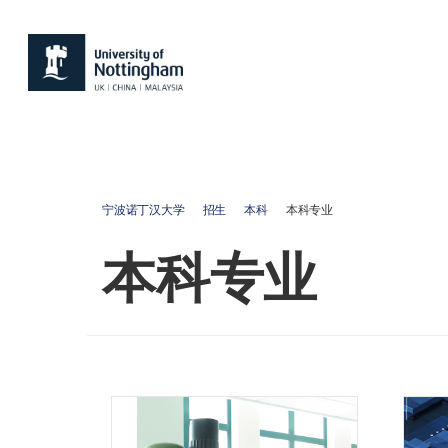
宁波诺丁汉大学
招生
本科
本科专业
本科专业