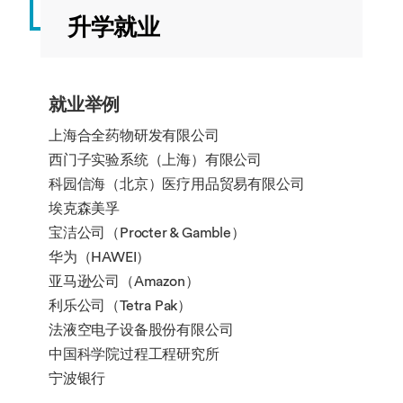
析
季
升学就业
测
量
CHEE2052
材
20.00
春
就业举例
料
季
和
上海合全药物研发有限公司
可
西门子实验系统（上海）有限公司
持
科园信海（北京）医疗用品贸易有限公司
续
过
埃克森美孚
程
宝洁公司（Procter & Gamble）
华为（HAWEI）
亚马逊公司（Amazon）
利乐公司（Tetra Pak）
法液空电子设备股份有限公司
中国科学院过程工程研究所
宁波银行