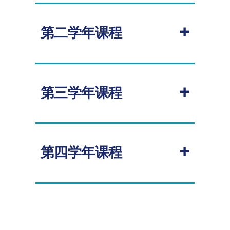
大一学年的课程旨在帮助学生提升英语
语言技能。宁波诺丁汉大学英语语言教
+
学中心的老师们将教授学术英语模块和
第二学年课程
学术课程模块，帮助学术更好地适应后
续的学位课程学习。
必修
点击查看
大一学年课程表
+
第三学年课程
课程代码
课程名称
学分
授
课
学
必修
期
CHEE1022
工程设计基础
20.00
秋
+
第四学年课程
课程代码
课
学分
授
季
程
课
名
学
CHEE1023
流体力学
10.00
秋
必修
称
期
季
CHEE2027
化
10.00
秋
CHEE1041
过程工程原理
20.00
全
课程代码
课程名称
学分
授课
学
季
年
学期
与