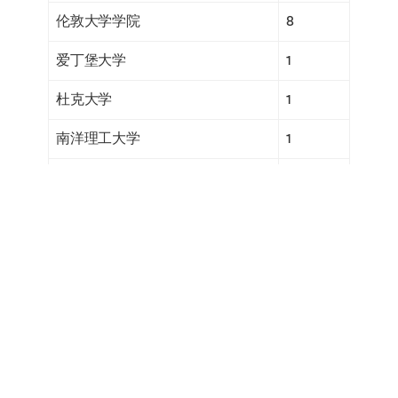
伦敦大学学院
8
爱丁堡大学
1
杜克大学
1
南洋理工大学
1
曼彻斯特大学
1
澳大利亚国立大学
1
合计
30
* 本报告采用该学校四大权威研究机构排名体系
中的最高排名进行统计：2024 QS 世界大学综合
排名，2023 ARWU 软科世界大学学术排名 ,
2023 U.S. News 世界大学排名 , 2023 THE 泰晤士
高等教育世界大学排名