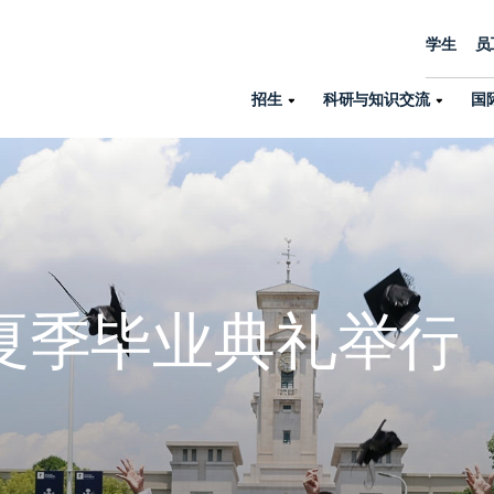
学生
员
招生
科研与知识交流
国
诺丁汉中心
机构设置
大学生活
招生
科研与知识交流
关于我们
国际交流
学院、机构以
员工/学生门户
人才招聘
商务拓展
学院
专业与项目
科研力量
全球招生
机构与部门
教务办公室
大学战略
诺丁汉大学商学院（中国）
本科
环境研究
国际生申请就读宁诺
英语语言教学中
夏季毕业典礼举行
学生事务与发展中心
大学领导
人文与社会科学学院
授课型硕士
健康研究
学生大使在线咨询
研究生院
学生服务中心
荣誉与认证
理工学院
研究型硕士、博士
交通运输研究
诺丁汉大学卓越
全球交换与海外交
体育部
可持续发展
创新研究院
工商管理硕士（MBA）
卓越灯塔
新院系
来宁波诺丁汉大学交换交
身心健康中心
行政服务部门
培训 & 暑期课程
生命健康学院
在校生出国交换交流
就业指导办公室
研究中心与科研
专业搜索