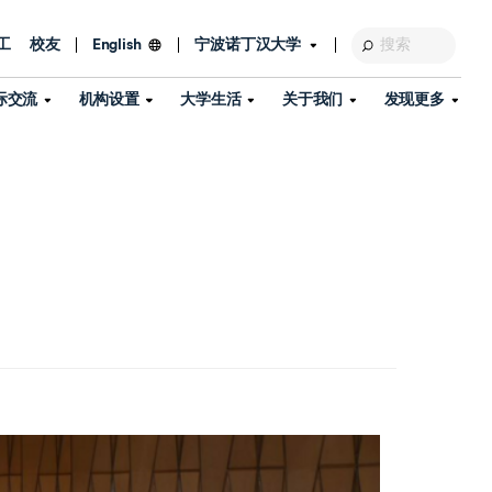
工
校友
宁波诺丁汉大学
English
际交流
机构设置
大学生活
关于我们
发现更多
教育发展基金会
图书馆
及部门
活动、体育、健康与医疗
探索我们的科研世界
专业与政策
了解宁波诺丁汉大学
国际交流与合作
校历
信息服务
校园开放日
资产处
到访校园
孔子学院
政策
了解更多
学生服务
教学教研
品牌中心
心
招生政策
杰出科研人物
中国港澳台事务办公室
个人导师
信息公开
学费与奖学金
可持续发展
国际学生服务
艺术中心
年度办学质量报告
灯塔计划（宁波）
如何申请
科研诚信与科研伦理
入境与签证
流
学生公寓
360°全景看校园
中国港澳台招生
科研成果库
流
毕业典礼
全球招生
商业化平台
视频中心
机构
咨询我们