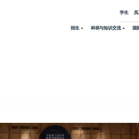
学生
员
招生
科研与知识交流
国
诺丁汉中心
机构设置
大学生活
招生
科研与知识交流
关于我们
国际交流
学院、机构以
员工/学生门户
人才招聘
商务拓展
学院
专业与项目
科研力量
全球招生
机构与部门
教务办公室
大学战略
诺丁汉大学商学院（中国）
本科
环境研究
国际生申请就读宁诺
英语语言教学中
学生事务与发展中心
大学领导
人文与社会科学学院
授课型硕士
健康研究
学生大使在线咨询
研究生院
学生服务中心
荣誉与认证
理工学院
研究型硕士、博士
交通运输研究
诺丁汉大学卓越
全球交换与海外交
体育部
可持续发展
创新研究院
工商管理硕士（MBA）
卓越灯塔
新院系
来宁波诺丁汉大学交换交
身心健康中心
行政服务部门
培训 & 暑期课程
生命健康学院
在校生出国交换交流
就业指导办公室
研究中心与科研
专业搜索