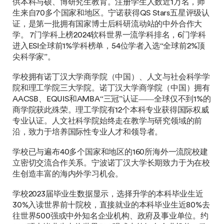
供本科与硕、博研究生教育。注册学生人数近1万名，师
生来自70多个国家和地区。宁诺获得QS Stars五星评级认
证，是第一批拥有国家博士后科研流动站的中外合作大
学。 7门学科上榜2024软科世界一流学科排名，6门学科
进入ESI全球前1%学科榜单，54位学者入选“全球前2%顶
尖科学家”。
学校拥有诺丁汉大学商学院（中国）、人文与社会科学学
院和理工学院三大学院。诺丁汉大学商学院（中国）拥有
AACSB、EQUIS和AMBA“三冠”认证——全球仅不到1%的
商学院获此殊荣。理工学院有12个本科专业获得国际权威
专业认证。人文社科学院始终走在教学与研究领域的前
沿，致力于培养国际性专业人才和领导者。
学校已与遍布40多个国家和地区的160所海外一流院校建
立密切交流合作关系。宁波诺丁汉大学长期致力于为在校
生创造丰富的海内外学习机会。
学校2023届毕业生数据显示，选择升学的本科毕业生近
30%入读世界前十院校，直接就业的本科毕业生近80%去
往世界500强或中外知名企业机构、政府及事业单位。约