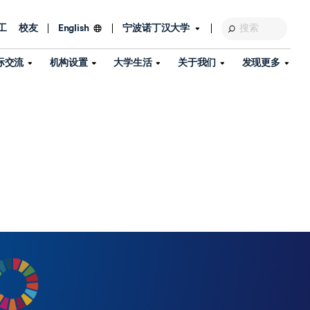
工
校友
宁波诺丁汉大学
English
际交流
机构设置
大学生活
关于我们
发现更多
教育发展基金会
图书馆
及部门
活动、体育、健康与医疗
探索我们的科研世界
专业与政策
了解宁波诺丁汉大学
国际交流与合作
校历
信息服务
校园开放日
资产处
到访校园
孔子学院
政策
了解更多
学生服务
教学教研
品牌中心
心
招生政策
杰出科研人物
中国港澳台事务办公室
个人导师
信息公开
学费与奖学金
可持续发展
国际学生服务
艺术中心
年度办学质量报告
灯塔计划（宁波）
如何申请
科研诚信与科研伦理
入境与签证
流
学生公寓
360°全景看校园
中国港澳台招生
科研成果库
流
毕业典礼
全球招生
商业化平台
视频中心
机构
咨询我们