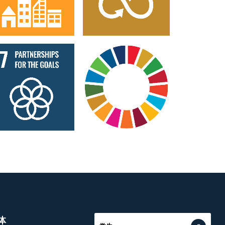
Goal 17
All Goals
体