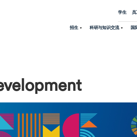
学生
员
招生
科研与知识交流
国
诺丁汉中心
机构设置
大学生活
招生
科研与知识交流
关于我们
国际交流
学院、机构以
员工/学生门户
人才招聘
商务拓展
学院
专业与项目
科研力量
全球招生
机构与部门
Development
教务办公室
大学战略
诺丁汉大学商学院（中国）
本科
环境研究
国际生申请就读宁诺
英语语言教学中
学生事务与发展中心
大学领导
人文与社会科学学院
授课型硕士
健康研究
学生大使在线咨询
研究生院
学生服务中心
荣誉与认证
理工学院
研究型硕士、博士
交通运输研究
诺丁汉大学卓越
全球交换与海外交
体育部
可持续发展
创新研究院
工商管理硕士（MBA）
卓越灯塔
新院系
来宁波诺丁汉大学交换交
身心健康中心
行政服务部门
培训 & 暑期课程
生命健康学院
在校生出国交换交流
就业指导办公室
研究中心与科研
专业搜索