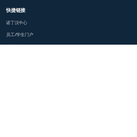
快捷链接
诺丁汉中心
员工/学生门户
人才招聘
商务拓展
教育发展基金会
校历
校园开放日
到访校园
社交媒体