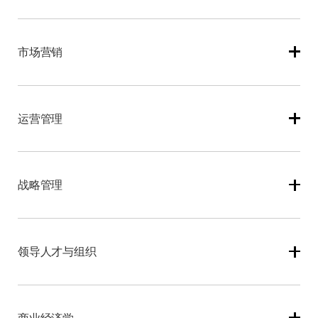
本课程将深入探究企业财务报告、管理会计、公司融资与
投资的复杂循环体系。通过学习优秀财务管理如何确保资
市场营销
金在正确的时间、地点以恰当形式配置，您将掌握维系企
业运营并满足利益相关方需求的核心逻辑。课程将通过编
制财务报表、风险分析、融资方案制定及投资决策等实
作为被各类组织营销活动包围的消费者，我们是否真正理
践，全面提升您的财务素养。环境社会治理（ESG）目
解企业行为背后的逻辑？本课程将带您探索企业如何在消
运营管理
标、可持续价值创造与责任投资理念将贯穿始终，业内专
费行为变迁、需求多元化、市场动态变化和全球竞争加剧
家还将分享全球资本市场、微型金融及非营利组织融资的
的背景下构建价值关系。您将通过案例研究和专家对话，
洞见。
学习伦理营销、透明运营、客户互动及责任消费等受市场
与组织战略高度契合的卓越运营体系，是实现持续高效能
推崇的专业准则，解密企业精准把握产品需求、定价策
的关键。课程聚焦工业、服务业、公共部门及非营利领域
战略管理
略、渠道布局及沟通方式的奥秘。
的前沿实践，重点培养能高效交付产品服务的运营流程设
计能力。通过学习精益管理和六西格玛等工具，您将掌握
管理复杂运营、项目及供应链以达成优质产出的方法，并
战略是组织在顺境中建立竞争优势、在逆境中保持韧性的
深刻理解数字化系统对运营效能的核心支撑。通过真实商
生存艺术。您将开展竞争环境分析与内部资源评估，精准
领导人才与组织
业案例分析和业界专家分享，您将学会在推动业务敏捷
定位战略发展重点。课程将培养您在全球竞争格局下，以
性、快速交付和客户导向的同时，实现资源可持续性与运
创新思维明确组织战略定位、厘清利益相关方角色、完善
营韧性。
治理机制的能力。资深从业者将分享商业、社会及国际战
优秀的组织设计与领导力能为社会创造重要价值。课程将
略实践的成功与教训，结合案例研究、前沿成果和嘉宾讲
剖析领导者如何在良好治理框架下激励员工、塑造文化、