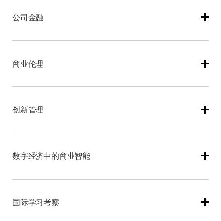
商业计划书
公司金融
企业实践项目
本课程将探讨企业应以股东利益为核心运作的伦理与实践
2. 管理学研究项目：
该项目要求学员针对商业或管理领域
依据，同时分析支持利益相关者视角的反方论点。课程依
的特定课题开展学术研究。
商业伦理
次剖析企业重大财务决策（资本预算、资本结构、股利政
策、并购及营运资金管理），首先在有效资本市场背景下
解析决策逻辑，继而考量资本市场缺陷及管理者与投资者
本课程研究全球化经济中的商业伦理困境，涵盖一系列复
的行为偏差影响。
杂争议性问题。学员将系统学习商业伦理领域的核心理论
创新管理
与概念，并运用于商业场景分析。课程重点探讨人权、全
球化与可持续发展的关键议题，结合不同哲学文化视角进
行解读，同时从伦理维度审视专业人士的角色定位，并将
本课程旨在解析企业创新效能的影响因素：从产业视角审
其置于政治经济框架下考察。
视产品、流程与组织结构的创新如何重塑市场格局；从组
数字经济中的商业智能
织内部探讨创新应对社会、环境与治理挑战的路径；从管
理视角强调维系创新所需的创业实践。通过分析高速成长
型企业的鲜活案例与大型企业复兴策略，学员需选择目标
本课程聚焦正在颠覆各行业的数字技术革命（涵盖金融、
企业研究其创新历史，并为高管制定变革方案，从而掌握
零售、制造等领域）。课程解析大数据分析、物联网、人
国际学习考察
特定领域的创新管理能力以应对不确定性。
工智能等技术的商业底层逻辑，探讨企业如何借力这些技
术重塑能力、商业模式与绩效。学员将通过实际案例学习