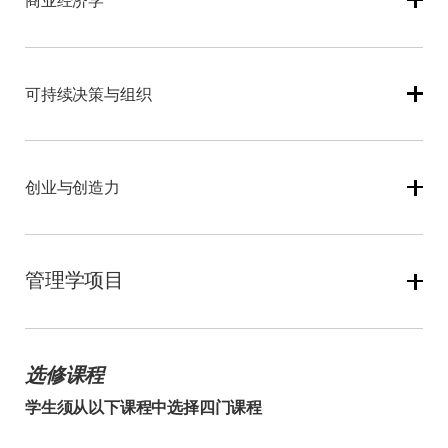
商业经济学
座，助您构建动态战略思维。
推动变革、化解冲突并促进包容。通过研究动机激励、岗
位设计、团队协作等管理技巧，您将提升团队领导力与人
际效能。成功领导者将现身说法，分享职业挑战中的经验
本课程将深化您对商品服务生产、交换与消费市场的理
教训。
解。您将学习人们如何评估风险并做出最优选择，探究企
可持续决策与组织
业在动态市场中获取竞争优势的策略。课程以"变革"为核
心，涵盖创新机制、颠覆性技术（如催生新市场的数字平
台）的影响，以及如何在市场转型中平衡消费者保护与社
企业领导者如何担起环境与社会责任？本课程通过创新商
会效益，解析环境意识如何重塑市场行为。
业模拟，让学生亲历可持续发展战略制定的复杂性。您将
创业与创造力
体验高管角色，在董事会答辩中捍卫可持续方案，并参与
模拟记者会处理环境危机。课程旨在培养负责任商业领袖
所需的全局思维。
解决问题能力是社会经济繁荣的基石。无论是开发循环经
济、推广清洁技术，还是保障资源可持续性，本课程都为
管理学项目
您提供施展舞台。在资深创业者指导下，您将运用独创
的"Ingenuity™问题解决模型"团队协作完成实战挑战，同
步提升商业计划设计与路演能力。
所有学生均需完成一项管理实践项目，以此将理论知识转
化为实践能力。在最后一个夏季学期，学生需通过该项目
选修课程
研究当下商业议题，并运用MBA课程所学的理论与方法
解决问题。有两种项目形式供选择：
学生须从以下课程中选择四门课程
1. 商业分析项目：
学员可选择以下任一形式完成：