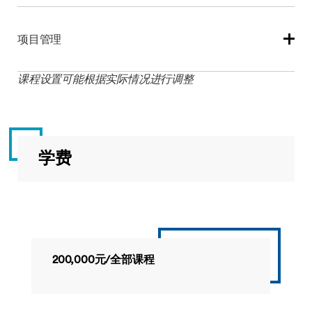
如何将这些技术应用于自身工作场景。
国际学习考察通过行前课程、目的地国企业实地考察与高
管对话，帮助学员理解跨国商业实践动态。该课程促使学
项目管理
员反思商业理论在不同国家文化、企业环境中的适用性，
国际学习目的地每年根据教育价值与可行性评估确定。评
估方式注重创新性，包含个人学习反思。
项目作为提升绩效与竞争力的核心载体普遍存在于各领
课程设置可能根据实际情况进行调整
域。课程系统讲授传统与前沿的项目规划控制方法，通过
案例研读与专业软件应用，培养学员应对利益相关者管
理、风险控制、项目组合策略等挑战的能力，解决项目超
期、超预算等常见问题。
学费
200,000元/全部课程