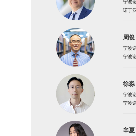
宁波
诺丁
周俊良
宁波
宁波
徐淼（
宁波
宁波
辛夏（