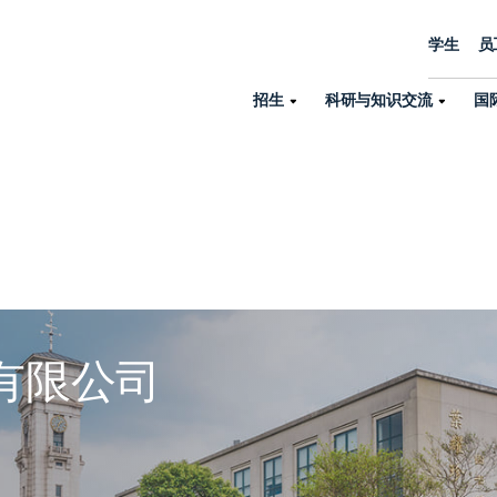
学生
员
招生
科研与知识交流
国
诺丁汉中心
机构设置
大学生活
招生
科研与知识交流
关于我们
国际交流
学院、机构以
员工/学生门户
人才招聘
商务拓展
学院
专业与项目
科研力量
全球招生
机构与部门
教务办公室
大学战略
诺丁汉大学商学院（中国）
本科
环境研究
国际生申请就读宁诺
英语语言教学中
学生事务与发展中心
大学领导
人文与社会科学学院
授课型硕士
健康研究
学生大使在线咨询
研究生院
学生服务中心
荣誉与认证
有限公司
理工学院
研究型硕士、博士
交通运输研究
诺丁汉大学卓越
全球交换与海外交
体育部
可持续发展
创新研究院
工商管理硕士（MBA）
卓越灯塔
新院系
来宁波诺丁汉大学交换交
身心健康中心
行政服务部门
培训 & 暑期课程
生命健康学院
在校生出国交换交流
就业指导办公室
研究中心与科研
专业搜索