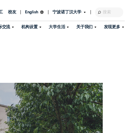
工
校友
宁波诺丁汉大学
English
际交流
机构设置
大学生活
关于我们
发现更多
教育发展基金会
图书馆
及部门
活动、体育、健康与医疗
探索我们的科研世界
专业与政策
了解宁波诺丁汉大学
国际交流与合作
校历
信息服务
校园开放日
资产处
到访校园
孔子学院
政策
了解更多
学生服务
教学教研
品牌中心
心
招生政策
杰出科研人物
中国港澳台事务办公室
个人导师
信息公开
学费与奖学金
可持续发展
国际学生服务
艺术中心
年度办学质量报告
灯塔计划（宁波）
如何申请
科研诚信与科研伦理
入境与签证
流
学生公寓
360°全景看校园
中国港澳台招生
科研成果库
流
毕业典礼
全球招生
商业化平台
视频中心
机构
咨询我们