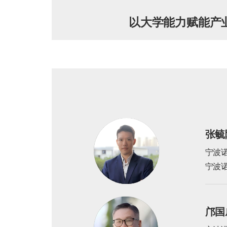
以大学能力赋能产
张毓隆
宁波
宁波
邝国威