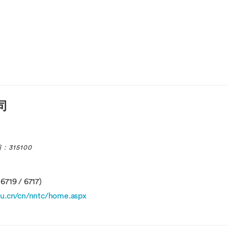
司
315100
719 / 6717)
u.cn/cn/nntc/home.aspx