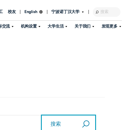
工
校友
宁波诺丁汉大学
English
际交流
机构设置
大学生活
关于我们
发现更多
教育发展基金会
图书馆
及部门
活动、体育、健康与医疗
探索我们的科研世界
专业与政策
了解宁波诺丁汉大学
国际交流与合作
校历
信息服务
校园开放日
资产处
到访校园
孔子学院
政策
了解更多
学生服务
教学教研
品牌中心
心
招生政策
杰出科研人物
中国港澳台事务办公室
个人导师
信息公开
学费与奖学金
可持续发展
国际学生服务
艺术中心
年度办学质量报告
灯塔计划（宁波）
如何申请
科研诚信与科研伦理
入境与签证
流
学生公寓
360°全景看校园
中国港澳台招生
科研成果库
流
毕业典礼
全球招生
商业化平台
视频中心
机构
咨询我们