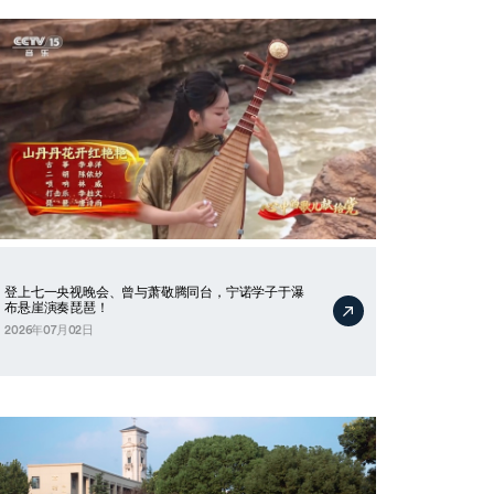
登上七一央视晚会、曾与萧敬腾同台，宁诺学子于瀑
布悬崖演奏琵琶！
2026年07月02日