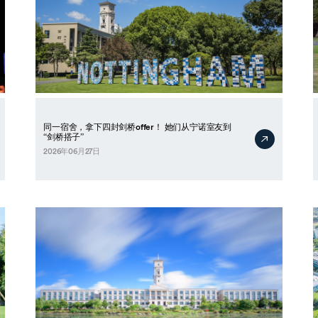
同一宿舍，拿下四封剑桥offer！ 她们从宁诺室友到
“剑桥搭子”
2026年06月27日