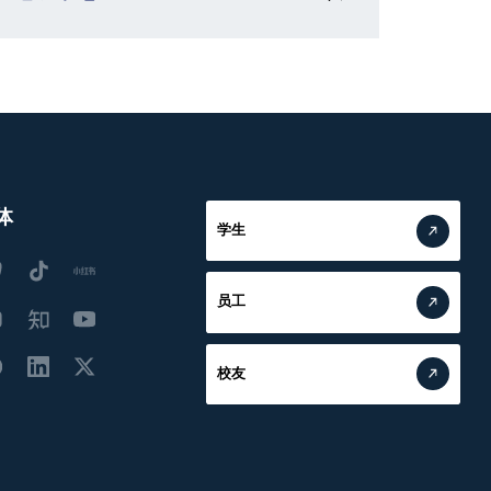
体
学生
员工
校友