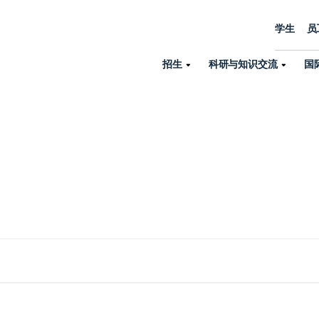
学生
员
招生
科研与知识交流
国
诺丁汉中心
机构设置
大学生活
招生
科研与知识交流
关于我们
国际交流
学院、机构以
员工/学生门户
人才招聘
商务拓展
学院
专业与项目
科研力量
全球招生
机构与部门
教务办公室
大学战略
诺丁汉大学商学院（中国）
本科
环境研究
国际生申请就读宁诺
英语语言教学中
学生事务与发展中心
大学领导
人文与社会科学学院
授课型硕士
健康研究
学生大使在线咨询
研究生院
学生服务中心
荣誉与认证
理工学院
研究型硕士、博士
交通运输研究
诺丁汉大学卓越
全球交换与海外交
体育部
可持续发展
创新研究院
工商管理硕士（MBA）
卓越灯塔
新院系
来宁波诺丁汉大学交换交
身心健康中心
行政服务部门
培训 & 暑期课程
生命健康学院
在校生出国交换交流
就业指导办公室
研究中心与科研
专业搜索