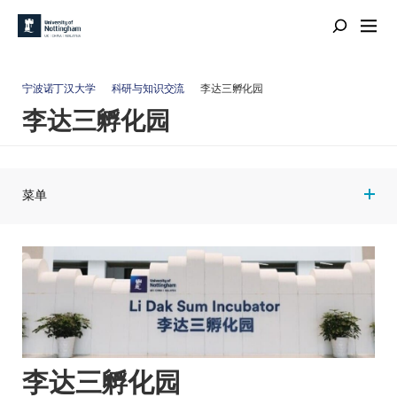
宁波诺丁汉大学
科研与知识交流
李达三孵化园
李达三孵化园
菜单
李达三孵化园