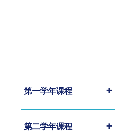
+
第一学年课程
大一学年的课程旨在帮助学生提升英语
语言技能。宁波诺丁汉大学英语语言教
+
学中心的老师们将教授学术英语模块和
第二学年课程
学术课程模块，帮助学术更好地适应后