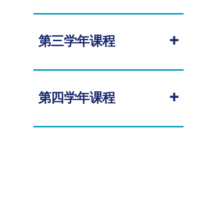
续的学位课程学习。
必修
点击查看
大一学年课程表
+
第三学年课程
课程代码
课程名称
学分
授课
学期
COMP1036
计算机基础概论
10.00
秋季
必修
COMP1038
编程和算法
20.00
秋季
+
第四学年课程
课程代码
课程名称
学分
授课
COMP1046
计算机科学数学
20.00
秋季
学期
基础
COMP2046
操作系统与并发
20.00
秋
必修
COMP1048
数据库与接口
10.00
秋季
季
COMP1035
软件工程
10.00
春季
课程代码
课程名称
学分
授课
COMP2059
软件维护概论
20.00
秋季
学期
COMP1037
人工智能导论
10.00
春季
COMP2068
形式推理入门
10.00
秋季
COMP3056
计算机职业准则
10.00
秋季
COMP1039
编程范式
20.00
春季
COMP2043
软件工程项目开
20.00
全
导论
发
年
COMP1047
计算机系统架构
20.00
春季
COMP3052
计算机信息安全
10.00
春季