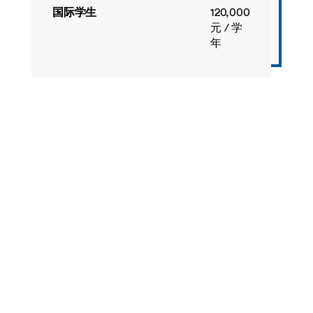
国际学生
120,000
元 / 学
年
奖学金
为激励优秀学生报考宁波诺丁汉大学，我校为在
高考中取得优异成绩的学生设置了入学奖学金，
具体政策参见“
本科新生入学奖学金
”。