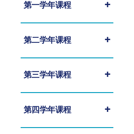
+
第一学年课程
大一学年的课程旨在帮助学生提升英语
语言技能。宁波诺丁汉大学英语语言教
+
学中心的老师们将教授学术英语模块和
第二学年课程
学术课程模块，帮助学术更好地适应后
续的学位课程学习。
必修
点击查看
大一学年课程表
+
第三学年课程
课程代码
课程名称
学分
授
课
学
请参考英国诺丁汉大学
化学
专业介绍
期
CHEE1053
可持续化学
10.00
秋
+
第四学年课程
季
CHEE1043
基础实验
20.00
全
请参考英国诺丁汉大学
化学
专业介绍
年