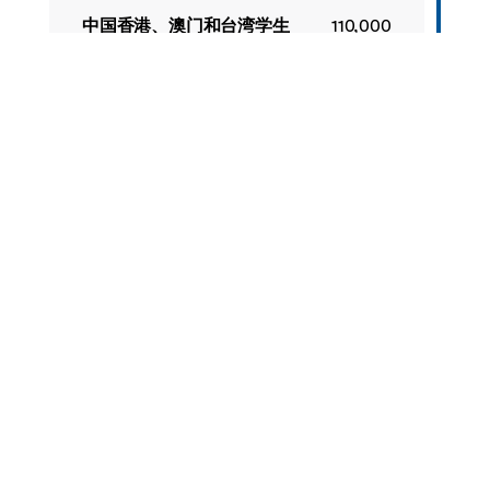
中国香港、澳门和台湾学生
110,000
元 / 学
年
国际学生
120,000
元 / 学
年
奖学金
为激励优秀学生报考宁波诺丁汉大学，我校为在