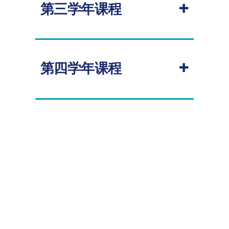
+
第三学年课程
课程代码
课程名称
学分
授
课
学
请参考英国诺丁汉大学
环境科学
专业介
期
绍
GEOG1026
地理信息系统
10.00
秋
+
第四学年课程
（GIS）导论
季
GEOG1022
生态学原理
20.00
全
请参考英国诺丁汉大学
环境科学
专业介
年
绍
GEOG1025
全球环境变迁
20.00
全
年
GEOG1027
环境数据分析
20.00
全
年
GEOG1028
环境科学研究技能
20.00
全
年
GEOG1029
环境科学与社会
20.00
全
年