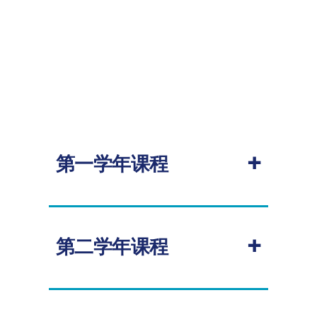
+
第一学年课程
大一学年的课程旨在帮助学生提升英语
语言技能。宁波诺丁汉大学英语语言教
+
学中心的老师们将教授学术英语模块和
第二学年课程
学术课程模块，帮助学术更好地适应后
续的学位课程学习。
必修
点击查看
大一学年课程表