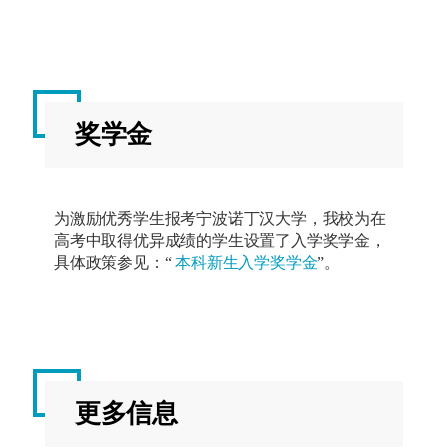
辨
与
沟
通
选修
3
奖学金
第三组
第三组
学生须从本组课程中修满60学分。
为激励优秀学生报考宁波诺丁汉大学，我校为在
学生须从本组课程中修满40学分。
高考中取得优异成绩的学生设置了入学奖学金，
课程代码
课程
学
授
具体政策参见：“
本科新生入学奖学金
”。
名称
分
课
课程代码
课程
学
授
学
名称
分
课
期
学
期
BUSI2120
公司
10
秋
创业
季
更多信息
BUSI3194
国际
20
秋
学
商业
季