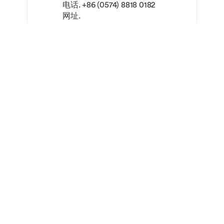
作
电话.
+86 (0574) 8818 0182
网址.
INCM3047
呈现
20
秋
https://www.nottingham.edu.cn
真实
季
INTS2035
风险
20
秋
/cn/study-with-us/
- 国
分
季
际纪
析：
录片
政治
研究
和商
与实
业风
人文与社会科学学院办公室
践
险
国际创新创业大楼（IEB）306房间
宁波诺丁汉大学
中国浙江省宁波市泰康东路199号 邮
INCM3088
好莱
20
秋
INTS2037
丝绸
20
秋
编：315100
坞与
季
之
季
中国
路：
邮箱.
FHSS@nottingham.edu.cn
电影
文化
网址.
交流
https://www.nottingham.edu.cn
与认
/cn/humanities-and-social-
INTS3028
全球
20
秋
知
sciences/
发展
季
与政