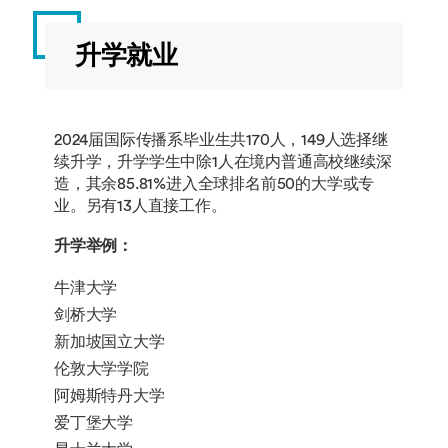
LANG2067
德
20
秋
语
季
1A
语
季
3A
CELEN082
口语
10
春
2A
交流
季
升学就业
技巧
LANG1078
日语
20
秋季
LANG3070
德
20
秋
B
1A
LANG2069
西
20
秋
语
季
班
季
3A
2024届国际传播系毕业生共170人，149人选择继
牙
CELEN091
阅读
10
春
续升学，升学学生中除1人在境内普通高校继续深
语
LANG1080
韩语
20
秋季
与词
季
造，其余85.81%进入全球排名前50的大学或专
2A
1A
LANG3072
西
20
秋
汇进
业。另有13人直接工作。
班
季
阶
升学举例：
牙
LANG2071
日
20
秋
INCM1052
英语
20
秋季
语
牛津大学
语
季
思辨
3A
2A
与沟
剑桥大学
如需查看详细课程说明，请前往
课程目
通 1
录
，选择对应学年，并使用课程名称或
新加坡国立大学
LANG3074
日
20
秋
代码搜索。
伦敦大学学院
LANG2073
韩
20
秋
语
季
阿姆斯特丹大学
语
季
3A
爱丁堡大学
2A
选修