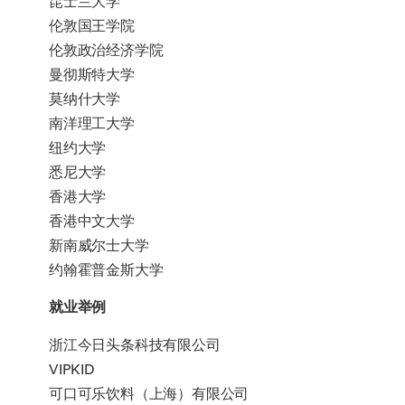
昆士兰大学
LANG3078
韩
20
秋
第二组
伦敦国王学院
INCM2063
英
20
秋
语
季
伦敦政治经济学院
语
季
3A
学生须从本组课程中修满20学分。
曼彻斯特大学
思
辨
莫纳什大学
与
INCM3092
批
20
秋
南洋理工大学
课程代码
课
学
授
沟
判
季
程
分
课
纽约大学
通
性
名
学
悉尼大学
2
分
称
期
香港大学
析
香港中文大学
英
语
新南威尔士大学
LANG1073
法
20
春
选修
3
语
季
约翰霍普金斯大学
1B
第二组
就业举例
浙江今日头条科技有限公司
选修
LANG1075
德
20
春
学生须从本组课程中修满20学分。
语
季
VIPKID
1B
第二组
可口可乐饮料（上海）有限公司