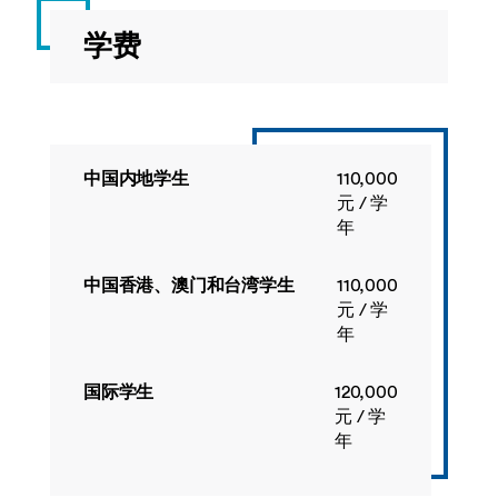
判
季
LANG3073
西
20
春
性
班
季
学费
分
牙
LANG2072
日
20
春
析
语
语
季
英
3B
2B
语
1
LANG3075
日
20
春
中国内地学生
110,000
LANG2074
韩
20
春
语
季
元 / 学
语
季
3B
年
2B
如需查看详细课程说明，请前往
课程目
录
，选择对应学年，并使用课程名称或
中国香港、澳门和台湾学生
110,000
代码搜索。
LANG3079
韩
20
春
元 / 学
INCM2062
批
20
春
语
季
年
判
季
3B
性
国际学生
120,000
分
元 / 学
析
INCM3091
英
20
春
年
英
语
季
语
思
2