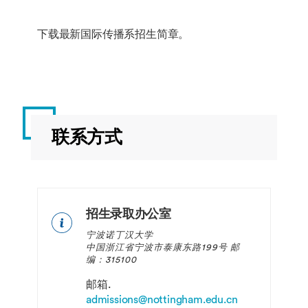
环境
与策
INCM2025
了解
10
秋
下载最新国际传播系招生简章。
略
中国
季
创意
产业
BUSI3195
中国
10
秋
科技
季
崛起
INCM2028
文化
10
秋
联系方式
与全
研究
季
球动
态
INCM2057
性别
10
秋
与社
季
招生录取办公室
INCM3046
数字
20
秋
会
游戏
季
宁波诺丁汉大学
中的
中国浙江省宁波市泰康东路199号 邮
传播
编：315100
INCM2060
参与
10
秋
学应
式媒
季
邮箱.
用
体创
admissions@nottingham.edu.cn