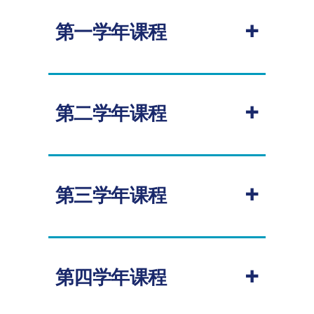
+
第一学年课程
2026-2027学年
+
第二学年课程
必修
课程代码
课程
学
授
2026-2027学年
名称
分
课
+
第三学年课程
学
必修
期
课程代码
课程
学
授课
2026-2027学年
INCMF006
媒
20
秋
名称
分
学期
+
第四学年课程
介、
季
必修
文本
与文
INCM1031
媒体
20
秋季