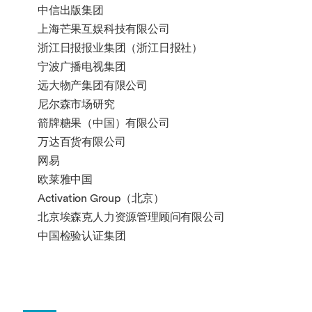
课程代码
课
学
授
中信出版集团
程
分
课
学生须从本组课程中修满20学分。
上海芒果互娱科技有限公司
名
学
LANG1077
西
20
春
称
期
浙江日报报业集团（浙江日报社）
班
季
牙
课程代码
课
学
授
宁波广播电视集团
语
程
分
课
远大物产集团有限公司
LANG2066
法
20
春
1B
名
学
尼尔森市场研究
语
季
称
期
箭牌糖果（中国）有限公司
2B
万达百货有限公司
LANG1079
日
20
春
语
季
LANG3069
法
20
春
网易
LANG2068
德
20
春
1B
语
季
欧莱雅中国
语
季
3B
Activation Group（北京）
2B
北京埃森克人力资源管理顾问有限公司
LANG1081
韩
20
春
中国检验认证集团
语
季
LANG3071
德
20
春
LANG2070
西
20
春
1B
语
季
班
季
3B
牙
语
INCM1051
批
20
春
2B