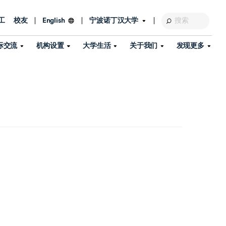
工
校友
宁波诺丁汉大学
English
际交流
机构设置
大学生活
关于我们
发现更多
教育发展基金会
图书馆
及部门
活动、体育、健康与医疗
探索我们的科研世界
专业与政策
了解宁波诺丁汉大学
国际交流与合作
校历
信息服务
校园开放日
资产处
到访校园
孔子学院
政策
了解更多
学生服务
教学教研
品牌中心
心
招生政策
杰出科研人物
中国港澳台事务办公室
个人导师
信息公开
学费与奖学金
可持续发展
国际学生服务
艺术中心
年度办学质量报告
灯塔计划（宁波）
如何申请
科研诚信与科研伦理
入境与签证
流
学生公寓
360°全景看校园
中国港澳台招生
科研成果库
流
毕业典礼
全球招生
商业化平台
视频中心
机构
咨询我们