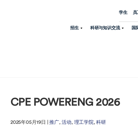
学生
员
招生
科研与知识交流
国
诺丁汉中心
机构设置
大学生活
招生
科研与知识交流
关于我们
国际交流
学院、机构以
员工/学生门户
人才招聘
商务拓展
学院
专业与项目
科研力量
全球招生
机构与部门
教务办公室
大学战略
诺丁汉大学商学院（中国）
本科
环境研究
国际生申请就读宁诺
英语语言教学中
学生事务与发展中心
大学领导
人文与社会科学学院
授课型硕士
健康研究
学生大使在线咨询
研究生院
CPE POWERENG 2026
学生服务中心
荣誉与认证
理工学院
研究型硕士、博士
交通运输研究
诺丁汉大学卓越
全球交换与海外交
体育部
可持续发展
创新研究院
工商管理硕士（MBA）
卓越灯塔
新院系
来宁波诺丁汉大学交换交
身心健康中心
行政服务部门
2025年05月19日 |
推广
活动
理工学院
科研
培训 & 暑期课程
生命健康学院
在校生出国交换交流
就业指导办公室
研究中心与科研
专业搜索