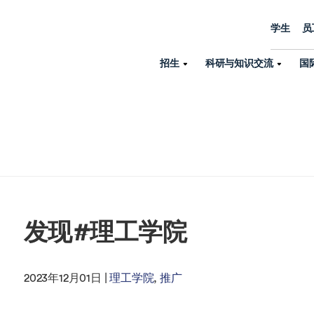
学生
员
招生
科研与知识交流
国
诺丁汉中心
机构设置
大学生活
招生
科研与知识交流
关于我们
国际交流
学院、机构以
员工/学生门户
人才招聘
商务拓展
学院
专业与项目
科研力量
全球招生
机构与部门
教务办公室
大学战略
诺丁汉大学商学院（中国）
本科
环境研究
国际生申请就读宁诺
英语语言教学中
学生事务与发展中心
大学领导
人文与社会科学学院
授课型硕士
健康研究
学生大使在线咨询
研究生院
发现#理工学院
学生服务中心
荣誉与认证
理工学院
研究型硕士、博士
交通运输研究
诺丁汉大学卓越
全球交换与海外交
体育部
可持续发展
创新研究院
工商管理硕士（MBA）
卓越灯塔
新院系
来宁波诺丁汉大学交换交
身心健康中心
行政服务部门
2023年12月01日 |
理工学院
推广
培训 & 暑期课程
生命健康学院
在校生出国交换交流
就业指导办公室
研究中心与科研
专业搜索