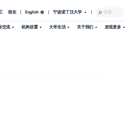
工
校友
宁波诺丁汉大学
English
际交流
机构设置
大学生活
关于我们
发现更多
教育发展基金会
图书馆
及部门
活动、体育、健康与医疗
探索我们的科研世界
专业与政策
了解宁波诺丁汉大学
国际交流与合作
校历
信息服务
校园开放日
资产处
到访校园
孔子学院
政策
了解更多
学生服务
教学教研
品牌中心
心
招生政策
杰出科研人物
中国港澳台事务办公室
个人导师
信息公开
学费与奖学金
可持续发展
国际学生服务
艺术中心
年度办学质量报告
灯塔计划（宁波）
如何申请
科研诚信与科研伦理
入境与签证
流
学生公寓
360°全景看校园
中国港澳台招生
科研成果库
流
毕业典礼
全球招生
商业化平台
视频中心
机构
咨询我们