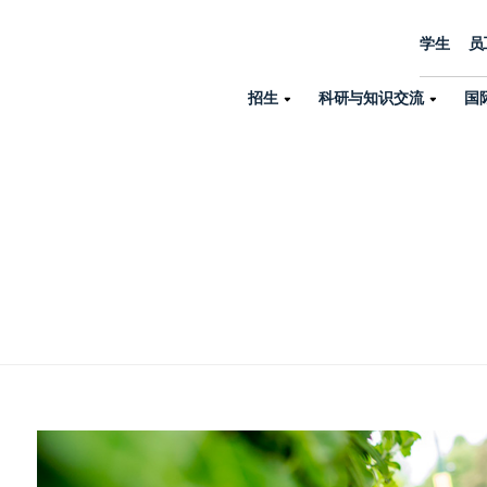
学生
员
招生
科研与知识交流
国
诺丁汉中心
机构设置
大学生活
招生
科研与知识交流
关于我们
国际交流
学院、机构以
员工/学生门户
人才招聘
商务拓展
学院
专业与项目
科研力量
全球招生
机构与部门
教务办公室
大学战略
诺丁汉大学商学院（中国）
本科
环境研究
国际生申请就读宁诺
英语语言教学中
学生事务与发展中心
大学领导
人文与社会科学学院
授课型硕士
健康研究
学生大使在线咨询
研究生院
学生服务中心
荣誉与认证
理工学院
研究型硕士、博士
交通运输研究
诺丁汉大学卓越
全球交换与海外交
体育部
可持续发展
创新研究院
工商管理硕士（MBA）
卓越灯塔
新院系
来宁波诺丁汉大学交换交
身心健康中心
行政服务部门
培训 & 暑期课程
生命健康学院
在校生出国交换交流
就业指导办公室
研究中心与科研
专业搜索