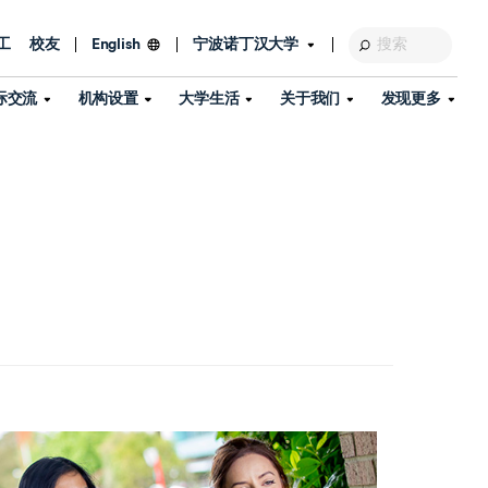
工
校友
宁波诺丁汉大学
English
际交流
机构设置
大学生活
关于我们
发现更多
教育发展基金会
图书馆
及部门
活动、体育、健康与医疗
探索我们的科研世界
专业与政策
了解宁波诺丁汉大学
国际交流与合作
校历
信息服务
校园开放日
资产处
到访校园
孔子学院
政策
了解更多
学生服务
教学教研
品牌中心
心
招生政策
杰出科研人物
中国港澳台事务办公室
个人导师
信息公开
学费与奖学金
可持续发展
国际学生服务
艺术中心
年度办学质量报告
灯塔计划（宁波）
如何申请
科研诚信与科研伦理
入境与签证
流
学生公寓
360°全景看校园
中国港澳台招生
科研成果库
流
毕业典礼
全球招生
商业化平台
视频中心
机构
咨询我们