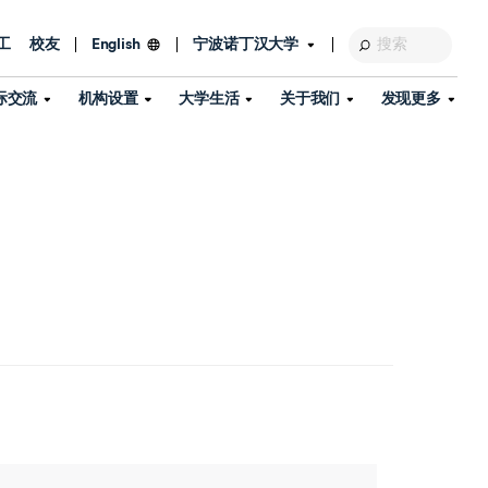
工
校友
宁波诺丁汉大学
English
际交流
机构设置
大学生活
关于我们
发现更多
教育发展基金会
图书馆
及部门
活动、体育、健康与医疗
探索我们的科研世界
专业与政策
了解宁波诺丁汉大学
国际交流与合作
校历
信息服务
校园开放日
资产处
到访校园
孔子学院
政策
了解更多
学生服务
教学教研
品牌中心
心
招生政策
杰出科研人物
中国港澳台事务办公室
个人导师
信息公开
学费与奖学金
可持续发展
国际学生服务
艺术中心
年度办学质量报告
灯塔计划（宁波）
如何申请
科研诚信与科研伦理
入境与签证
流
学生公寓
360°全景看校园
中国港澳台招生
科研成果库
流
毕业典礼
全球招生
商业化平台
视频中心
机构
咨询我们