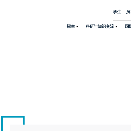
学生
员
招生
科研与知识交流
国
诺丁汉中心
机构设置
大学生活
招生
科研与知识交流
关于我们
国际交流
学院、机构以
员工/学生门户
人才招聘
商务拓展
学院
专业与项目
科研力量
全球招生
机构与部门
教务办公室
大学战略
诺丁汉大学商学院（中国）
本科
环境研究
国际生申请就读宁诺
英语语言教学中
学生事务与发展中心
大学领导
人文与社会科学学院
授课型硕士
健康研究
学生大使在线咨询
研究生院
学生服务中心
荣誉与认证
理工学院
研究型硕士、博士
交通运输研究
诺丁汉大学卓越
全球交换与海外交
体育部
可持续发展
创新研究院
工商管理硕士（MBA）
卓越灯塔
新院系
来宁波诺丁汉大学交换交
身心健康中心
行政服务部门
培训 & 暑期课程
生命健康学院
在校生出国交换交流
就业指导办公室
研究中心与科研
专业搜索