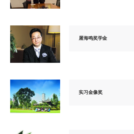
屠海鸣奖学金
实习金像奖