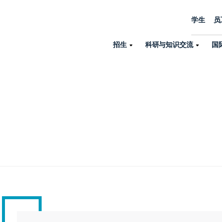
学生
员
招生
科研与知识交流
国
诺丁汉中心
机构设置
大学生活
招生
科研与知识交流
关于我们
国际交流
学院、机构以
员工/学生门户
人才招聘
商务拓展
学院
专业与项目
科研力量
全球招生
机构与部门
教务办公室
大学战略
诺丁汉大学商学院（中国）
本科
环境研究
国际生申请就读宁诺
英语语言教学中
学生事务与发展中心
大学领导
人文与社会科学学院
授课型硕士
健康研究
学生大使在线咨询
研究生院
学生服务中心
荣誉与认证
理工学院
研究型硕士、博士
交通运输研究
诺丁汉大学卓越
全球交换与海外交
体育部
可持续发展
创新研究院
工商管理硕士（MBA）
卓越灯塔
新院系
来宁波诺丁汉大学交换交
身心健康中心
行政服务部门
培训 & 暑期课程
生命健康学院
在校生出国交换交流
就业指导办公室
研究中心与科研
专业搜索