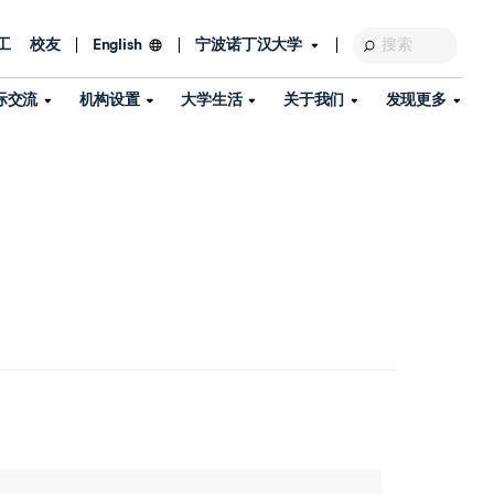
工
校友
宁波诺丁汉大学
English
际交流
机构设置
大学生活
关于我们
发现更多
教育发展基金会
图书馆
及部门
活动、体育、健康与医疗
探索我们的科研世界
专业与政策
了解宁波诺丁汉大学
国际交流与合作
校历
信息服务
校园开放日
资产处
到访校园
孔子学院
政策
了解更多
学生服务
教学教研
品牌中心
心
招生政策
杰出科研人物
中国港澳台事务办公室
个人导师
信息公开
学费与奖学金
可持续发展
国际学生服务
艺术中心
年度办学质量报告
灯塔计划（宁波）
如何申请
科研诚信与科研伦理
入境与签证
流
学生公寓
360°全景看校园
中国港澳台招生
科研成果库
流
毕业典礼
全球招生
商业化平台
视频中心
机构
咨询我们