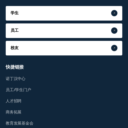
学生
员工
校友
快捷链接
诺丁汉中心
员工/学生门户
人才招聘
商务拓展
教育发展基金会