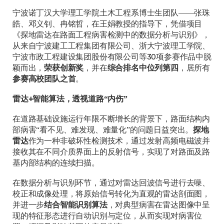
宁波诺丁汉大学理工学院土木工程系博士生团队——张珠
皓、邓义钊、冉铭哲，在王娟教授的指导下，凭借项目
《探地雷达在路面工程病害检测中的数据分析与识别》，
从来自宁波建工工程集团有限公司、浙大宁波理工学院、
宁波市政工程建设集团股份有限公司等30项参赛作品中脱
颖而出，
荣获创新奖
，并在
综合排名中位列第四
，居所有
参赛高校团队之首
。
雷达+智能算法，透视道路“内伤”
在道路基础设施运行年限不断增长的背景下，路面结构内
部病害“看不见、难发现、难量化”的问题日益突出。
探地
雷达
作为一种非破坏性检测技术，通过发射高频电磁波并
接收其在不同介质界面上的反射信号，实现了对路面及路
基内部结构的连续扫描。
在数据分析与识别环节，通过对雷达回波信号进行去噪、
校正和成像处理，将原始信号转化为直观的雷达剖面图，
并进一步
结合智能识别算法
，对典型病害在雷达图像中呈
现的特征形态进行自动识别与定位，从而实现对病害位