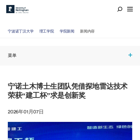
宁波诺丁汉大学
理工学院
学院新闻
新闻内容
菜单
宁诺土木博士生团队凭借探地雷达技术
荣获“建工杯”求是创新奖
2026年01月07日