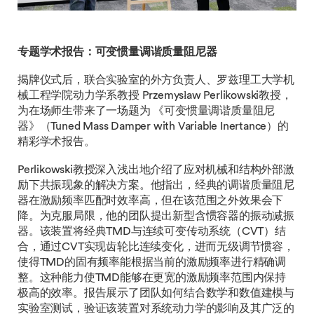
专题学术报告：可变惯量调谐质量阻尼器
揭牌仪式后，联合实验室的外方负责人、罗兹理工大学机
械工程学院动力学系教授 Przemysław Perlikowski教授，
为在场师生带来了一场题为 《可变惯量调谐质量阻尼
器》（Tuned Mass Damper with Variable Inertance）的
精彩学术报告。
Perlikowski教授深入浅出地介绍了应对机械和结构外部激
励下共振现象的解决方案。他指出，经典的调谐质量阻尼
器在激励频率匹配时效率高，但在该范围之外效果会下
降。为克服局限，他的团队提出新型含惯容器的振动减振
器。该装置将经典TMD与连续可变传动系统（CVT）结
合，通过CVT实现齿轮比连续变化，进而无级调节惯容，
使得TMD的固有频率能根据当前的激励频率进行精确调
整。这种能力使TMD能够在更宽的激励频率范围内保持
极高的效率。报告展示了团队如何结合数学和数值建模与
实验室测试，验证该装置对系统动力学的影响及其广泛的