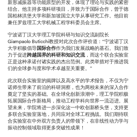
新形减振器等功能原型的开发，体现了理论与实践的紧密
结合。他主持多项科研项目，并致力于国际合作，曾于德
国柏林洪堡大学和新加坡国立大学从事研究工作。他目前
兼任罗兹理工大学机械工程学科委员会主席。
宁波诺丁汉大学理工学院科研与知识交流副院长
Giampaolo Buticchi教授对此次合作评价道：“宁波诺丁汉
大学积极倡导
国际合作
作为我们发展战略的基石。我们致
力于促进
跨越国界的科研和知识交流
，而这个联合实验室
正是这种承诺付诸实践的杰出范例。此类举措对于推进我
们的全球参与度和学术卓越至关重要。”
此次联合实验室的揭牌以及高水平的学术报告，不仅为宁
诺师生带来了前沿的科研洞察，也为两校未来的深入合作
奠定了坚实的基础。在全球化创新浪潮中，理工学院积极
拓展国际合作新格局，推动工程学科向世界一流迈进。展
望未来，学院将进一步深化这一中欧创新桥头堡，支持更
多联合实验室落地，共同应对全球工程挑战。我们期待联
合实验室在中外双方负责人的带领下，在非线性动力学与
振动控制领域取得更多突破性成果！