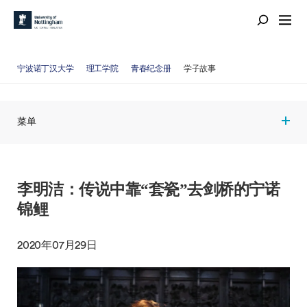
宁波诺丁汉大学
理工学院
青春纪念册
学子故事
菜单
李明洁：传说中靠“套瓷”去剑桥的宁诺
锦鲤
2020年07月29日