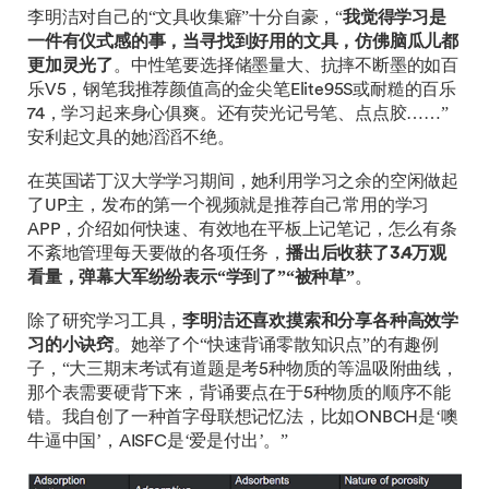
李明洁对自己的“文具收集癖”十分自豪，“
我觉得学习是
一件有仪式感的事，当寻找到好用的文具，仿佛脑瓜儿都
更加灵光了
。中性笔要选择储墨量大、抗摔不断墨的如百
乐V5，钢笔我推荐颜值高的金尖笔Elite95S或耐糙的百乐
74，学习起来身心俱爽。还有荧光记号笔、点点胶……”
安利起文具的她滔滔不绝。
在英国诺丁汉大学学习期间，她利用学习之余的空闲做起
了UP主，发布的第一个视频就是推荐自己常用的学习
APP，介绍如何快速、有效地在平板上记笔记，怎么有条
不紊地管理每天要做的各项任务，
播出后收获了3.4万观
看量，弹幕大军纷纷表示“学到了”“被种草”
。
除了研究学习工具，
李明洁还喜欢摸索和分享各种高效学
习的小诀窍
。她举了个“快速背诵零散知识点”的有趣例
子，“大三期末考试有道题是考5种物质的等温吸附曲线，
那个表需要硬背下来，背诵要点在于5种物质的顺序不能
错。我自创了一种首字母联想记忆法，比如ONBCH是‘噢
牛逼中国’，AISFC是‘爱是付出’。”