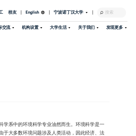
工
校友
宁波诺丁汉大学
English
际交流
机构设置
大学生活
关于我们
发现更多
教育发展基金会
图书馆
及部门
活动、体育、健康与医疗
探索我们的科研世界
专业与政策
了解宁波诺丁汉大学
国际交流与合作
校历
信息服务
校园开放日
资产处
到访校园
孔子学院
政策
了解更多
学生服务
教学教研
品牌中心
心
招生政策
杰出科研人物
中国港澳台事务办公室
个人导师
信息公开
学费与奖学金
可持续发展
国际学生服务
艺术中心
年度办学质量报告
灯塔计划（宁波）
如何申请
科研诚信与科研伦理
入境与签证
流
学生公寓
360°全景看校园
中国港澳台招生
科研成果库
流
毕业典礼
科学系中的环境科学专业油然而生。环境科学是一
全球招生
商业化平台
视频中心
机构
由于大多数环境问题涉及人类活动，因此经济、法
咨询我们