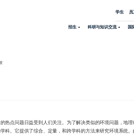
学生
员
招生
科研与知识交流
国
诺丁汉中心
机构设置
大学生活
招生
科研与知识交流
关于我们
国际交流
学院、机构以
员工/学生门户
人才招聘
景
商务拓展
学院
专业与项目
科研力量
全球招生
机构与部门
教务办公室
大学战略
诺丁汉大学商学院（中国）
本科
环境研究
国际生申请就读宁诺
英语语言教学中
学生事务与发展中心
大学领导
人文与社会科学学院
授课型硕士
健康研究
学生大使在线咨询
研究生院
学生服务中心
荣誉与认证
理工学院
研究型硕士、博士
交通运输研究
诺丁汉大学卓越
全球交换与海外交
体育部
可持续发展
创新研究院
工商管理硕士（MBA）
卓越灯塔
新院系
来宁波诺丁汉大学交换交
身心健康中心
行政服务部门
球的热点问题日益受到人们关注。为了解决类似的环境问题，地理
培训 & 暑期课程
生命健康学院
在校生出国交换交流
就业指导办公室
研究中心与科研
的学科。它提供了综合、定量，和跨学科的方法来研究环境系统。
专业搜索