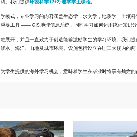
海外暑期项目
学科。我们提供
环境科学 (2+2) 理学学士课程
。
国际合作伙伴
教学模式，专业学习的内容涵盖生态学，水文学，地质学，土壤科
要工具 —— GIS 地理信息系统，同时学习如何运用统计知识
标准展开，并且一直致力于创造能够激励学生的学习环境。我们提
的淡水、海洋、山地及城市环境。设施包括设立在理工大楼内的两
及为学生提供的海外学习机会，意味着学生在毕业时将享有灿烂的