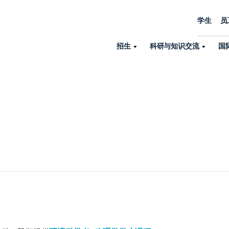
学生
员
招生
科研与知识交流
国
诺丁汉中心
机构设置
大学生活
招生
科研与知识交流
关于我们
国际交流
学院、机构以
员工/学生门户
人才招聘
商务拓展
学院
专业与项目
科研力量
全球招生
机构与部门
教务办公室
大学战略
诺丁汉大学商学院（中国）
本科
环境研究
国际生申请就读宁诺
英语语言教学中
学生事务与发展中心
大学领导
人文与社会科学学院
授课型硕士
健康研究
学生大使在线咨询
研究生院
学生服务中心
荣誉与认证
理工学院
研究型硕士、博士
交通运输研究
诺丁汉大学卓越
全球交换与海外交
体育部
可持续发展
创新研究院
工商管理硕士（MBA）
卓越灯塔
新院系
来宁波诺丁汉大学交换交
身心健康中心
行政服务部门
培训 & 暑期课程
生命健康学院
在校生出国交换交流
就业指导办公室
研究中心与科研
专业搜索