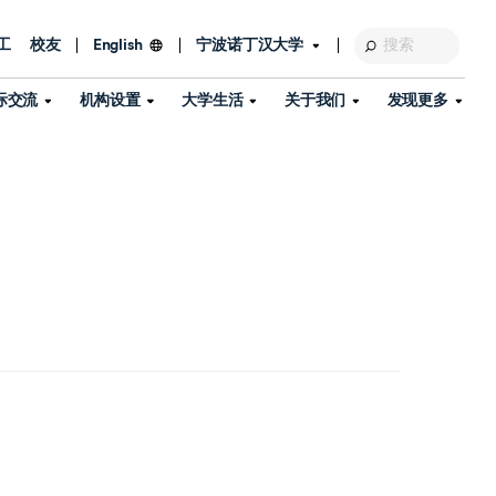
工
校友
宁波诺丁汉大学
English
际交流
机构设置
大学生活
关于我们
发现更多
教育发展基金会
图书馆
及部门
活动、体育、健康与医疗
探索我们的科研世界
专业与政策
了解宁波诺丁汉大学
国际交流与合作
校历
信息服务
校园开放日
资产处
到访校园
孔子学院
政策
了解更多
学生服务
教学教研
品牌中心
心
招生政策
杰出科研人物
中国港澳台事务办公室
个人导师
信息公开
学费与奖学金
可持续发展
国际学生服务
艺术中心
年度办学质量报告
灯塔计划（宁波）
如何申请
科研诚信与科研伦理
入境与签证
流
学生公寓
360°全景看校园
中国港澳台招生
科研成果库
流
毕业典礼
全球招生
商业化平台
视频中心
机构
咨询我们