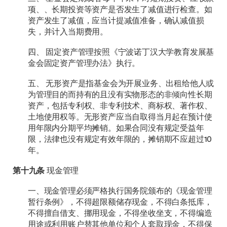
项、、长期投资等资产是否发生了减值进行检查。如
资产发生了减值，应当计提减值准备，确认减值损
失，并计入当期费用。
四、 固定资产管理按照《宁波诺丁汉大学教育发展基
金会固定资产管理办法》执行。
五、 无形资产是指基金会为开展业务、出租给他人或
为管理目的而持有的且没有实物形态的非倾向性长期
资产，包括专利权、非专利技术、商标权、著作权、
土地使用权等。无形资产应当自取得当月起在预计使
用年限内分期平均摊销。如果合同没有规定受益年
限，法律也没有规定有效年限的，摊销期不应超过10
年。
第十九条
现金管理
一、现金管理必须严格执行国务院颁布的《现金管理
暂行条例》，不得超限额储存现金，不得白条抵库，
不得擅自借支、挪用现金，不得坐收坐支，不得编造
用途或利用账户替其他单位和个人套取现金，不得保