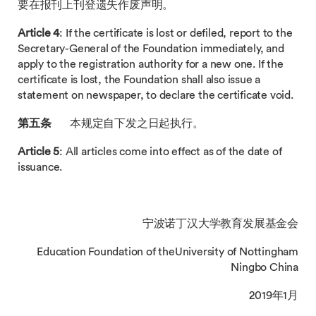
要在报刊上刊登遗失作废声明。
Article 4
: If the certificate is lost or defiled, report to the
Secretary-General of the Foundation immediately, and
apply to the registration authority for a new one. If the
certificate is lost, the Foundation shall also issue a
statement on newspaper, to declare the certificate void.
第五条
本规定自下发之日起执行。
Article 5
: All articles come into effect as of the date of
issuance.
宁波诺丁汉大学教育发展基金会
Education Foundation of theUniversity of Nottingham
Ningbo China
2019年1月