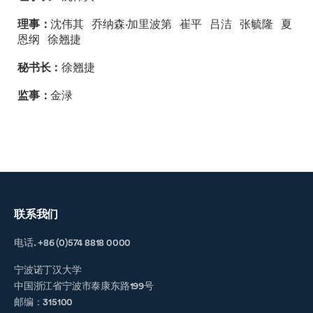
理事：
沈伟其 乔纳森·加里波第 崔平 吕洁 张毓隆 夏
恩纲 徐翘捷
秘书长：
徐翘捷
监事：
金渌
联系我们
电话. +86 (0)574 8818 0000
宁波诺丁汉大学
中国浙江省宁波市泰康东路199号
邮编：315100