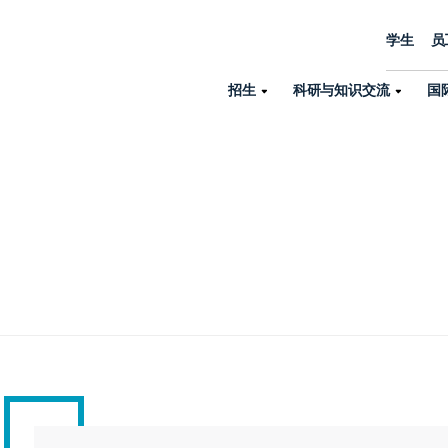
学生
员
招生
科研与知识交流
国
诺丁汉中心
机构设置
大学生活
招生
科研与知识交流
关于我们
国际交流
学院、机构以
员工/学生门户
人才招聘
商务拓展
学院
专业与项目
科研力量
全球招生
机构与部门
教务办公室
大学战略
诺丁汉大学商学院（中国）
本科
环境研究
国际生申请就读宁诺
英语语言教学中
学生事务与发展中心
大学领导
人文与社会科学学院
授课型硕士
健康研究
学生大使在线咨询
研究生院
学生服务中心
荣誉与认证
理工学院
研究型硕士、博士
交通运输研究
诺丁汉大学卓越
全球交换与海外交
体育部
可持续发展
创新研究院
工商管理硕士（MBA）
卓越灯塔
新院系
来宁波诺丁汉大学交换交
身心健康中心
行政服务部门
培训 & 暑期课程
生命健康学院
在校生出国交换交流
就业指导办公室
研究中心与科研
专业搜索