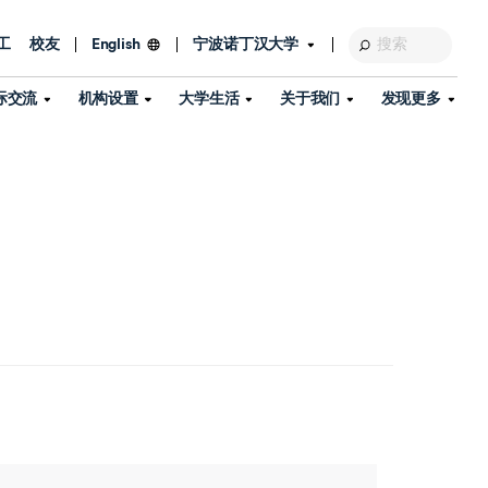
工
校友
宁波诺丁汉大学
English
际交流
机构设置
大学生活
关于我们
发现更多
教育发展基金会
图书馆
及部门
活动、体育、健康与医疗
探索我们的科研世界
专业与政策
了解宁波诺丁汉大学
国际交流与合作
校历
信息服务
校园开放日
资产处
到访校园
孔子学院
政策
了解更多
学生服务
教学教研
品牌中心
心
招生政策
杰出科研人物
中国港澳台事务办公室
个人导师
信息公开
学费与奖学金
可持续发展
国际学生服务
艺术中心
年度办学质量报告
灯塔计划（宁波）
如何申请
科研诚信与科研伦理
入境与签证
流
学生公寓
360°全景看校园
中国港澳台招生
科研成果库
流
毕业典礼
全球招生
商业化平台
视频中心
机构
咨询我们