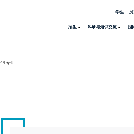
学生
员
招生
科研与知识交流
国
诺丁汉中心
机构设置
大学生活
招生
科研与知识交流
关于我们
国际交流
学院、机构以
员工/学生门户
人才招聘
招生专业
商务拓展
学院
专业与项目
科研力量
全球招生
机构与部门
教务办公室
大学战略
诺丁汉大学商学院（中国）
本科
环境研究
国际生申请就读宁诺
英语语言教学中
学生事务与发展中心
大学领导
人文与社会科学学院
授课型硕士
健康研究
学生大使在线咨询
研究生院
学生服务中心
荣誉与认证
理工学院
研究型硕士、博士
交通运输研究
诺丁汉大学卓越
全球交换与海外交
体育部
可持续发展
创新研究院
工商管理硕士（MBA）
卓越灯塔
新院系
来宁波诺丁汉大学交换交
身心健康中心
行政服务部门
培训 & 暑期课程
生命健康学院
在校生出国交换交流
就业指导办公室
研究中心与科研
专业搜索