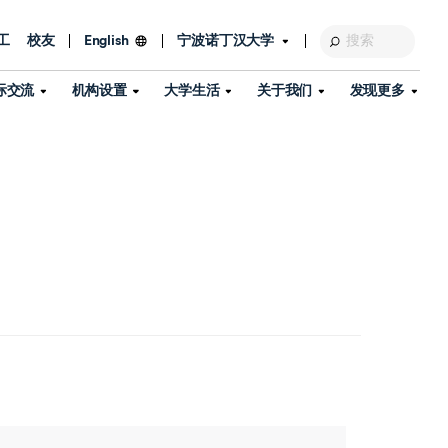
工
校友
宁波诺丁汉大学
English
际交流
机构设置
大学生活
关于我们
发现更多
教育发展基金会
图书馆
及部门
活动、体育、健康与医疗
探索我们的科研世界
专业与政策
了解宁波诺丁汉大学
国际交流与合作
校历
信息服务
校园开放日
资产处
到访校园
孔子学院
政策
了解更多
学生服务
教学教研
品牌中心
心
招生政策
杰出科研人物
中国港澳台事务办公室
个人导师
信息公开
学费与奖学金
可持续发展
国际学生服务
艺术中心
年度办学质量报告
灯塔计划（宁波）
如何申请
科研诚信与科研伦理
入境与签证
流
学生公寓
360°全景看校园
中国港澳台招生
科研成果库
流
毕业典礼
全球招生
商业化平台
视频中心
机构
咨询我们