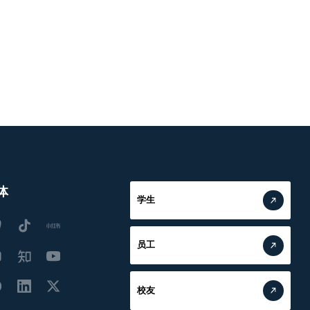
体
学生
员工
校友