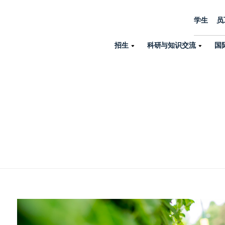
学生
员
招生
科研与知识交流
国
诺丁汉中心
机构设置
大学生活
招生
科研与知识交流
关于我们
国际交流
学院、机构以
员工/学生门户
人才招聘
商务拓展
学院
专业与项目
科研力量
全球招生
机构与部门
教务办公室
大学战略
诺丁汉大学商学院（中国）
本科
环境研究
国际生申请就读宁诺
英语语言教学中
学生事务与发展中心
大学领导
人文与社会科学学院
授课型硕士
健康研究
学生大使在线咨询
研究生院
学生服务中心
荣誉与认证
理工学院
研究型硕士、博士
交通运输研究
诺丁汉大学卓越
全球交换与海外交
体育部
可持续发展
创新研究院
工商管理硕士（MBA）
卓越灯塔
新院系
来宁波诺丁汉大学交换交
身心健康中心
行政服务部门
培训 & 暑期课程
生命健康学院
在校生出国交换交流
就业指导办公室
研究中心与科研
专业搜索