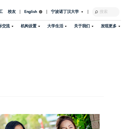
工
校友
宁波诺丁汉大学
English
际交流
机构设置
大学生活
关于我们
发现更多
教育发展基金会
图书馆
及部门
活动、体育、健康与医疗
探索我们的科研世界
专业与政策
了解宁波诺丁汉大学
国际交流与合作
校历
信息服务
校园开放日
资产处
到访校园
孔子学院
政策
了解更多
学生服务
教学教研
品牌中心
心
招生政策
杰出科研人物
中国港澳台事务办公室
个人导师
信息公开
学费与奖学金
可持续发展
国际学生服务
艺术中心
年度办学质量报告
灯塔计划（宁波）
如何申请
科研诚信与科研伦理
入境与签证
流
学生公寓
360°全景看校园
中国港澳台招生
科研成果库
流
毕业典礼
全球招生
商业化平台
视频中心
机构
咨询我们