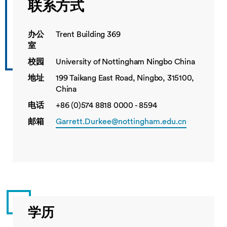
联系方式
办公
Trent Building 369
室
校园
University of Nottingham Ningbo China
地址
199 Taikang East Road, Ningbo, 315100,
China
电话
+86 (0)574 8818 0000 - 8594
邮箱
Garrett.Durkee@nottingham.edu.cn
学历