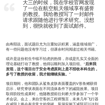
大三的时候，我在学校官网发现
了一位在航空航天领域享有盛誉
的教授。我给教授写了一封邮件
请求跟随他进行学术研究。没想
到，很快就收到了面试邮件。
由寿阳说，面试题目尤为注重知识积累，涵盖领域很广，
有一些问题他没有学习过，但课余时间阅读过相关书籍。
或许是这份初生牛犊不怕虎的热情，亦或是扎实又全面的
理论基础打动了教授，他得以顺利加入项目组。“
后来我
发现，这个项目出于安全考虑原则上是不招收本科生的，
多亏了教授的收留，我才能继续实验。
”
项目期间，他和团队从鲨鱼皮肤表面覆盖的V形鱼鳍获得
启示，研究脊状表面在不同流体条件下的减阻效果。项目
取得阶段性成果时，他随教授前往剑桥大学参加了一个学
术会议。会上，来自空客的工程师预言，未来几年飞行器
在减阻上将会有非常大的突破，风洞实验下减阻可以达到