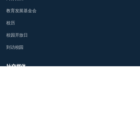
教育发展基金会
校历
校园开放日
到访校园
社交媒体
版权所有 © 2004-2026 宁波诺丁汉大学
版权声明
｜
隐私政策
｜
网站使用条款
浙ICP备12026790号
｜
浙公网安备33021202001714号