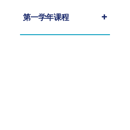
+
第一学年课程
专业课程由必修课和选修课组成。本课
程共计180学分，学生需完成120学分的
课程和60学分的科研项目模块。其中，
必修课涵盖智能基础设施与管理领域的
核心知识，共计100学分；学生需从土木
工程系的其他研究生课程中选修20学
分，或在获得课程主任批准的前提下，
从其他相关学科中选择一门三级或以上
课程以满足选修要求。所有课程考核包
括闭卷考试、课程作业、项目展示、论
文写作等形式；研究项目按书面报告及
口头答辩综合评定。必修课程及选修课
程列表如下：
必修课程