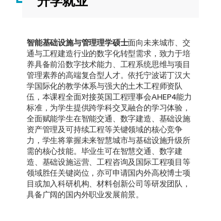
升学就业
视觉测量与遥
10
春季
感
智能基础设施
60
夏季
智能基础设施与管理理学硕士
面向未来城市、交
与管理研究项
通与工程建造行业的数字化转型需求，致力于培
目
养具备前沿数字技术能力、工程系统思维与项目
管理素养的高端复合型人才。依托宁波诺丁汉大
学国际化的教学体系与强大的土木工程师资队
选修课程
伍，本课程全面对接英国工程理事会AHEP4能力
标准，为学生提供跨学科交叉融合的学习体验，
全面赋能学生在智能交通、数字建造、基础设施
课程名称
学分
学期
资产管理及可持续工程等关键领域的核心竞争
计算结构分析
10
春季
力，学生将掌握未来智慧城市与基础设施升级所
需的核心技能。毕业生可在智慧交通、数字建
岩土数值建模
10
春季
造、基础设施运营、工程咨询及国际工程项目等
领域胜任关键岗位，亦可申请国内外高校博士项
目或加入科研机构、材料创新公司等研发团队，
具备广阔的国内外职业发展前景。