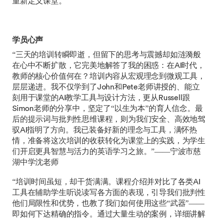
重新定义课堂。
学员心声
“三天的培训转瞬即逝，但留下的思考与震撼却如涟漪般
在心中不断扩散，它完美地解答了我的困惑：在AI时代，
教师的核心价值何在？培训内容从宏观理念到微观工具，
层层递进。我不仅学到了John和Pete老师讲授的、能立
刻用于课堂的AI教学工具与设计方法，更从Russell跟
Simon老师的分享中，坚定了“以生为本”的育人信念。最
后的提示词与批判性思维课程，则为我们安全、高效地驾
驭AI指明了方向。我已装备好新的理念与工具，满怀热
情，准备将这次培训的收获转化为课堂上的实践，为学生
们开启更具智慧与活力的英语学习之旅。”——宁波市慈
湖中学沈老师
“培训时间虽短，却干货满满。课程介绍并对比了各类AI
工具在辅助学生听说读写各方面的表现，引导我们批判性
他们局限性和优势，也教了我们如何使用这些“武器”——
即如何下达精确的指令。通过大量生动的案例，详细讲解