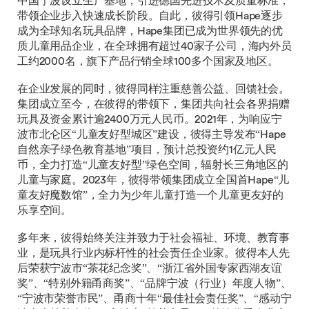
中国宁波设立生产基地，引进德国先进技术及质量标准，
带领企业步入快速成长阶段。自此，彼得引领Hape逐步
成为全球知名玩具品牌，Hape集团已成为世界领先的优
质儿童用品企业，在全球拥有超过40家子公司，海内外员
工约2000名，旗下产品行销全球100多个国家及地区。
在企业发展的同时，彼得同样注重慈善公益、回馈社会。
集团成立至今，在彼得的带领下，集团共向社会各界捐赠
玩具及资金累计逾2400万元人民币。2021年，为响应宁
波市北仑区“儿童友好型城区”建设，彼得主导发布“Hape
自然亲子绿色教育基地”项目，预计总投资约1亿元人民
币，全力打造“儿童友好型”绿色空间，辐射长三角地区的
儿童与家庭。2023年，彼得带领集团成立全国首Hape“儿
童友好魔数馆”，全力为少年儿童打造一个儿童更友好的
乐享空间。
多年来，彼得始终关注并致力于社会福祉、环境、教育事
业，是玩具行业内标杆性的社会责任企业家。彼得本人先
后荣获宁波市“茶花纪念奖”、“浙江省外国专家西湖友谊
奖”、“特别外籍甬商奖”、“品牌宁波（行业）年度人物”、
“宁波市荣誉市民”、甬商十年“最佳社会责任奖”、“感动宁