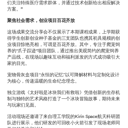
们关注特殊医疗需求群体，并通过技术创新给出相应解决
方案。
”
聚焦社会需求，创业项目百花齐放
这场成果交流分享会不仅展示了本期课程成果，上学期获
得学生创新创业种子基金的三支团队也携其初具规模的创
业项目惊艳亮相，可谓是百花齐放。其中，专注于爬宠饲
养的"爪子踪迹"项目团队，通过推出美观简约的爬宠饲养
产品线，在现场以趣味互动和福利派发的方式成功吸引大
家的目光。
宠物骨灰盒项目“永恒的记忆”以可降解材料与定制化设计
为核心，传递温暖的生命纪念理念。
独立游戏《太好啦是冰块我们有救啦》凭借创新的生存机
制与独特的艺术风格打造了一个冰块冒险故事，期待未来
与玩家们见面。
活动现场还邀请了来自理工学院的Kirin Space航天科研团
队进行展示，他们研发的可回收小火箭引发了现场老师同