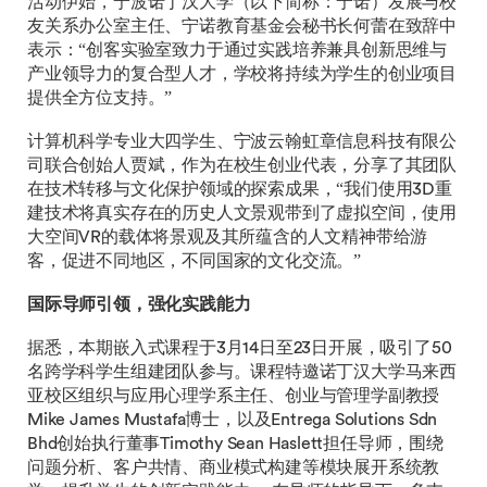
活动伊始，宁波诺丁汉大学（以下简称：宁诺）发展与校
友关系办公室主任、宁诺教育基金会秘书长何蕾在致辞中
表示：“创客实验室致力于通过实践培养兼具创新思维与
产业领导力的复合型人才，学校将持续为学生的创业项目
提供全方位支持。”
计算机科学专业大四学生、宁波云翰虹章信息科技有限公
司联合创始人贾斌，作为在校生创业代表，分享了其团队
在技术转移与文化保护领域的探索成果，“我们使用3D重
建技术将真实存在的历史人文景观带到了虚拟空间，使用
大空间VR的载体将景观及其所蕴含的人文精神带给游
客，促进不同地区，不同国家的文化交流。”
国际导师引领，强化实践能力
据悉，本期嵌入式课程于3月14日至23日开展，吸引了50
名跨学科学生组建团队参与。课程特邀诺丁汉大学马来西
亚校区组织与应用心理学系主任、创业与管理学副教授
Mike James Mustafa博士，以及Entrega Solutions Sdn
Bhd创始执行董事Timothy Sean Haslett担任导师，围绕
问题分析、客户共情、商业模式构建等模块展开系统教