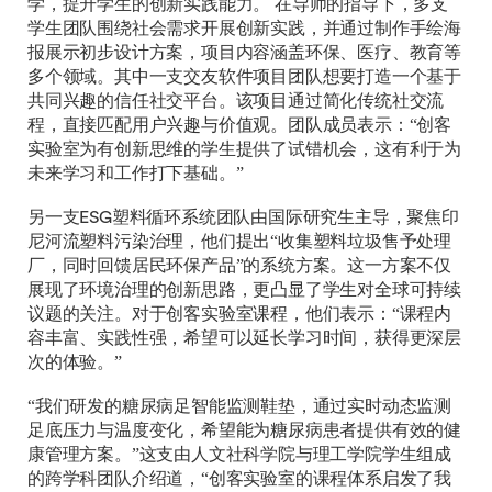
学，提升学生的创新实践能力。 在导师的指导下，多支
学生团队围绕社会需求开展创新实践，并通过制作手绘海
报展示初步设计方案，项目内容涵盖环保、医疗、教育等
多个领域。其中一支交友软件项目团队想要打造一个基于
共同兴趣的信任社交平台。该项目通过简化传统社交流
程，直接匹配用户兴趣与价值观。团队成员表示：“创客
实验室为有创新思维的学生提供了试错机会，这有利于为
未来学习和工作打下基础。”
另一支ESG塑料循环系统团队由国际研究生主导，聚焦印
尼河流塑料污染治理，他们提出“收集塑料垃圾售予处理
厂，同时回馈居民环保产品”的系统方案。这一方案不仅
展现了环境治理的创新思路，更凸显了学生对全球可持续
议题的关注。对于创客实验室课程，他们表示：“课程内
容丰富、实践性强，希望可以延长学习时间，获得更深层
次的体验。”
“我们研发的糖尿病足智能监测鞋垫，通过实时动态监测
足底压力与温度变化，希望能为糖尿病患者提供有效的健
康管理方案。”这支由人文社科学院与理工学院学生组成
的跨学科团队介绍道，“创客实验室的课程体系启发了我