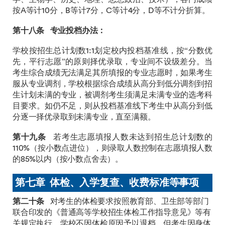
按A等计10分，B等计7分，C等计4分，D等不计分折算。
第十八条
专业投档办法：
学校按招生总计划数1:1划定校内投档基准线，按“分数优
先，平行志愿”的原则择优录取，专业间不设级差分。当
考生综合成绩无法满足其所填报的专业志愿时，如果考生
服从专业调剂，学校根据综合成绩从高分到低分调剂到招
生计划未满的专业，被调剂考生须满足未满专业的选考科
目要求。如仍不足，则从投档基准线下考生中从高分到低
分逐一择优录取到未满专业，直至满额。
第十九条
若考生志愿填报人数未达到招生总计划数的
110%（按小数点进位），则录取人数控制在志愿填报人数
的85%以内（按小数点舍去）。
第七章
体检、入学复查、收费标准等事项
第二十条
对考生的体检要求按照教育部、卫生部等部门
联合印发的《普通高等学校招生体检工作指导意见》等有
关规定执行，学校不因体检原因予以退档。但考生因身体