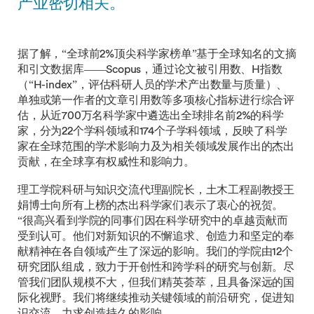
产业密切相关。
据了解，“全球前2%顶尖科学家榜单”基于全球知名的文摘
和引文数据库——Scopus，通过论文被引用数、H指数
（“H-index”，评估科研人员的学术产出数量与质量）、
单独或第一作者的文章引用数等多项核心指标进行综合评
估，从近700万名科学家中遴选出全球排名前2%的科学
家，分为22个学科领域和174个子学科领域，反映了科学
家在全球范围的学术影响力及为相关领域发展作出的杰出
贡献，在全球享有权威性和影响力。
理工学院科研与知识交流代理副院长，土木工程副教授王
娟博士向所有上榜的杰出科学家们表示了衷心的祝贺。
“很高兴看到学院的同事们因在科学研究中的卓越贡献而
受到认可。他们对新知识的不懈追求、创造力和坚定的奉
献精神在各自领域产生了深远的影响。我们的学院由12个
研究团队组成，致力于开创性和跨学科的研究与创新。尽
管我们团队规模不大，但我们精英荟萃，且具备深远的国
际化视野。我们将继续推动关键领域的前沿研究，促进知
识交流，力求创造持久的影响。