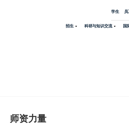
学生
员
招生
科研与知识交流
国
诺丁汉中心
机构设置
大学生活
招生
科研与知识交流
关于我们
国际交流
学院、机构以
员工/学生门户
人才招聘
商务拓展
学院
专业与项目
科研力量
全球招生
机构与部门
教务办公室
大学战略
诺丁汉大学商学院（中国）
本科
环境研究
国际生申请就读宁诺
英语语言教学中
学生事务与发展中心
大学领导
人文与社会科学学院
授课型硕士
健康研究
学生大使在线咨询
研究生院
学生服务中心
荣誉与认证
理工学院
研究型硕士、博士
交通运输研究
诺丁汉大学卓越
全球交换与海外交
体育部
可持续发展
创新研究院
工商管理硕士（MBA）
卓越灯塔
新院系
来宁波诺丁汉大学交换交
身心健康中心
行政服务部门
师资力量
培训 & 暑期课程
生命健康学院
在校生出国交换交流
就业指导办公室
研究中心与科研
专业搜索