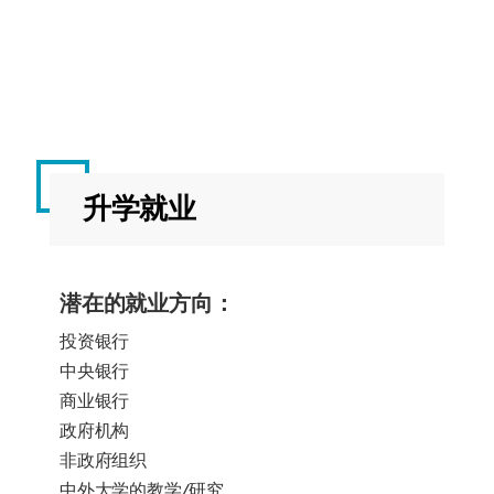
ECON4084
货
20
秋
币
季
理
论
与
实
践
升学就业
ECON4068
经
60
夏
济
季
学
潜在的就业方向：
硕
投资银行
士
毕
中央银行
业
商业银行
论
政府机构
文
非政府组织
中外大学的教学/研究