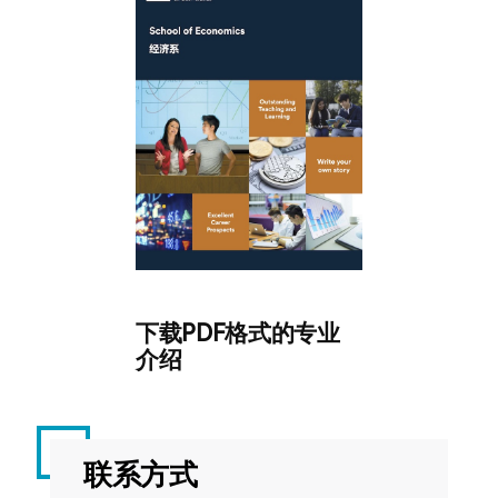
中
的
应
用
ECON4080
应
20
春
用
季
行
为
经
济
学
下载PDF格式的专业
介绍
ECON4081
公
20
春
司
季
金
融
联系方式
经