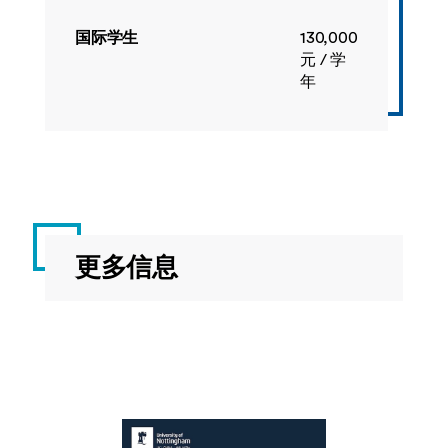
济
学
国际学生
130,000
元 / 学
年
ECON4070
高
20
春
级
季
宏
观
经
济
学
更多信息
ECON4071
机
20
春
器
季
学
习
在
经
济
学