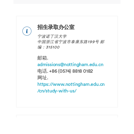
济
学
招生录取办公室
ECON4083
医
20
春
宁波诺丁汉大学
疗
季
中国浙江省宁波市泰康东路199号 邮
服
编：315100
务
市
邮箱.
场
admissions@nottingham.edu.cn
与
电话.
+86 (0574) 8818 0182
医
网址.
疗
https://www.nottingham.edu.cn
政
/cn/study-with-us/
策
分
析
人文与社会科学学院办公室