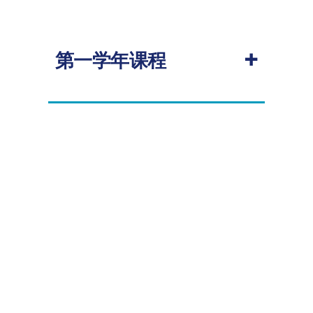
+
第一学年课程
2026-2027学年
必修
课程代码
课
学
授
程
分
课
名
学
称
期
ECON4063
微
20
秋
观
季