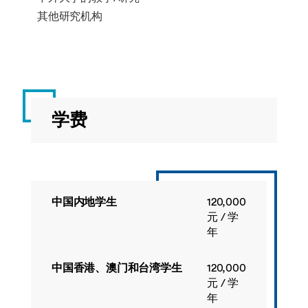
其他研究机构
选修
第一组
学生须从本组课程中修满20至40学分。
学费
课程代码
课
学
授
程
分
课
名
学
称
期
中国内地学生
120,000
元 / 学
年
ECON4069
高
20
春
级
季
微
中国香港、澳门和台湾学生
120,000
观
元 / 学
经
年