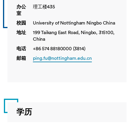
办公
理工楼435
室
校园
University of Nottingham Ningbo China
地址
199 Taikang East Road, Ningbo, 315100,
China
电话
+86 574 88180000 (3814)
邮箱
ping.fu@nottingham.edu.cn
学历