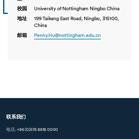
校园
University of Nottingham Ningbo China
地址
199 Taikang East Road, Ningbo, 315100,
China
邮箱
Penny.Hu@nottingham.edu.cn
联系我们
电话. +86 (0)574 8818 0000