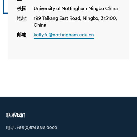
校园
University of Nottingham Ningbo China
地址
199 Taikang East Road, Ningbo, 315100,
China
邮箱
kelly.fu@nottingham.edu.cn
联系我们
电话. +86 (0)574 8818 0000