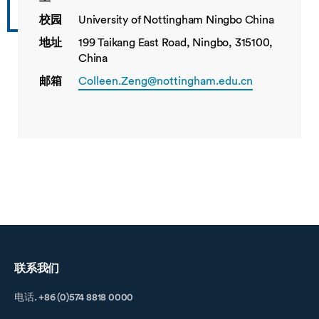
校园
University of Nottingham Ningbo China
地址
199 Taikang East Road, Ningbo, 315100,
China
邮箱
Colleen.Zeng@nottingham.edu.cn
联系我们
电话. +86 (0)574 8818 0000