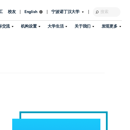
工
校友
宁波诺丁汉大学
English
际交流
机构设置
大学生活
关于我们
发现更多
教育发展基金会
图书馆
及部门
活动、体育、健康与医疗
探索我们的科研世界
专业与政策
了解宁波诺丁汉大学
国际交流与合作
校历
信息服务
校园开放日
资产处
到访校园
孔子学院
政策
了解更多
学生服务
教学教研
品牌中心
心
招生政策
杰出科研人物
中国港澳台事务办公室
个人导师
信息公开
学费与奖学金
可持续发展
国际学生服务
艺术中心
年度办学质量报告
灯塔计划（宁波）
如何申请
科研诚信与科研伦理
入境与签证
流
学生公寓
360°全景看校园
中国港澳台招生
科研成果库
流
毕业典礼
全球招生
商业化平台
视频中心
机构
咨询我们