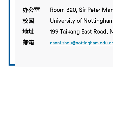
办公室
Room 320, Sir Peter Man
校园
University of Nottingha
地址
199 Taikang East Road, 
邮箱
nanni.zhou@nottingham.edu.c