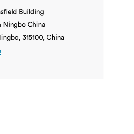
sfield Building
m Ningbo China
Ningbo, 315100, China
n