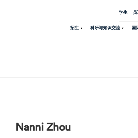
学生
员
招生
科研与知识交流
国
诺丁汉中心
机构设置
大学生活
招生
科研与知识交流
关于我们
国际交流
学院、机构以
员工/学生门户
人才招聘
商务拓展
学院
专业与项目
科研力量
全球招生
机构与部门
教务办公室
大学战略
诺丁汉大学商学院（中国）
本科
环境研究
国际生申请就读宁诺
英语语言教学中
学生事务与发展中心
大学领导
人文与社会科学学院
授课型硕士
健康研究
学生大使在线咨询
研究生院
学生服务中心
荣誉与认证
理工学院
研究型硕士、博士
交通运输研究
诺丁汉大学卓越
全球交换与海外交
体育部
可持续发展
创新研究院
工商管理硕士（MBA）
卓越灯塔
新院系
来宁波诺丁汉大学交换交
身心健康中心
行政服务部门
Nanni Zhou
培训 & 暑期课程
生命健康学院
在校生出国交换交流
就业指导办公室
研究中心与科研
专业搜索