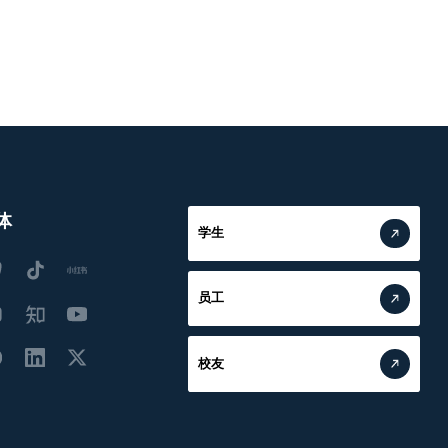
体
学生
员工
校友