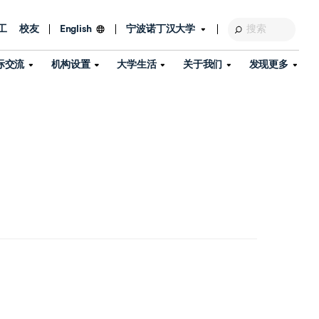
工
校友
宁波诺丁汉大学
English
际交流
机构设置
大学生活
关于我们
发现更多
教育发展基金会
图书馆
及部门
活动、体育、健康与医疗
探索我们的科研世界
专业与政策
了解宁波诺丁汉大学
国际交流与合作
校历
信息服务
校园开放日
资产处
到访校园
孔子学院
政策
了解更多
学生服务
教学教研
品牌中心
心
招生政策
杰出科研人物
中国港澳台事务办公室
个人导师
信息公开
学费与奖学金
可持续发展
国际学生服务
艺术中心
年度办学质量报告
灯塔计划（宁波）
如何申请
科研诚信与科研伦理
入境与签证
流
学生公寓
360°全景看校园
中国港澳台招生
科研成果库
流
毕业典礼
全球招生
商业化平台
视频中心
机构
咨询我们