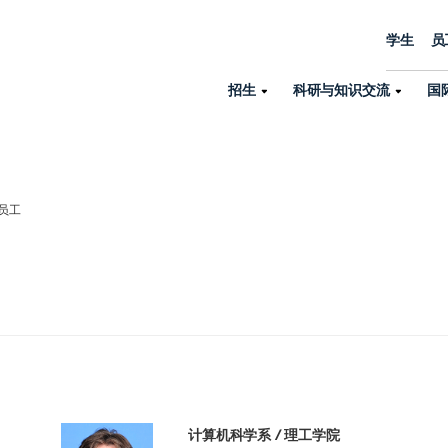
学生
员
招生
科研与知识交流
国
诺丁汉中心
机构设置
大学生活
招生
科研与知识交流
关于我们
国际交流
学院、机构以
员工/学生门户
人才招聘
员工
商务拓展
学院
专业与项目
科研力量
全球招生
机构与部门
教务办公室
大学战略
诺丁汉大学商学院（中国）
本科
环境研究
国际生申请就读宁诺
英语语言教学中
学生事务与发展中心
大学领导
人文与社会科学学院
授课型硕士
健康研究
学生大使在线咨询
研究生院
学生服务中心
荣誉与认证
理工学院
研究型硕士、博士
交通运输研究
诺丁汉大学卓越
全球交换与海外交
体育部
可持续发展
创新研究院
工商管理硕士（MBA）
卓越灯塔
新院系
来宁波诺丁汉大学交换交
身心健康中心
行政服务部门
培训 & 暑期课程
生命健康学院
在校生出国交换交流
就业指导办公室
研究中心与科研
计算机科学系 / 理工学院
专业搜索