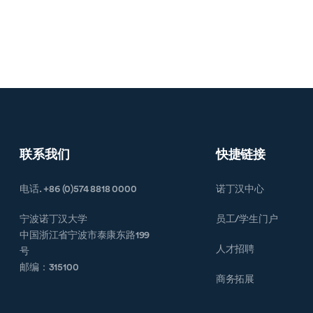
联系我们
快捷链接
电话. +86 (0)574 8818 0000
诺丁汉中心
宁波诺丁汉大学
员工/学生门户
中国浙江省宁波市泰康东路199
人才招聘
号
邮编：315100
商务拓展