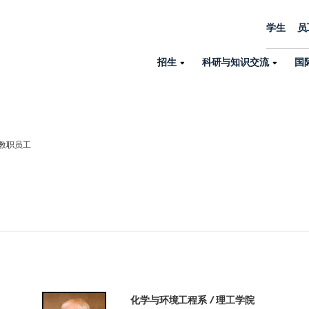
学生
员
招生
科研与知识交流
国
诺丁汉中心
机构设置
大学生活
招生
科研与知识交流
关于我们
国际交流
学院、机构以
员工/学生门户
人才招聘
教职员工
商务拓展
学院
专业与项目
科研力量
全球招生
机构与部门
教务办公室
大学战略
诺丁汉大学商学院（中国）
本科
环境研究
国际生申请就读宁诺
英语语言教学中
学生事务与发展中心
大学领导
人文与社会科学学院
授课型硕士
健康研究
学生大使在线咨询
研究生院
学生服务中心
荣誉与认证
理工学院
研究型硕士、博士
交通运输研究
诺丁汉大学卓越
全球交换与海外交
体育部
可持续发展
创新研究院
工商管理硕士（MBA）
卓越灯塔
新院系
来宁波诺丁汉大学交换交
身心健康中心
行政服务部门
培训 & 暑期课程
生命健康学院
在校生出国交换交流
就业指导办公室
研究中心与科研
化学与环境工程系 / 理工学院
专业搜索