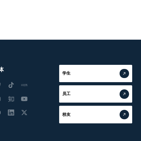
体
学生
员工
校友