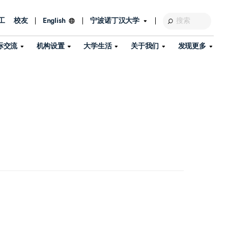
工
校友
宁波诺丁汉大学
English
际交流
机构设置
大学生活
关于我们
发现更多
教育发展基金会
图书馆
及部门
活动、体育、健康与医疗
探索我们的科研世界
专业与政策
了解宁波诺丁汉大学
国际交流与合作
校历
信息服务
校园开放日
资产处
到访校园
孔子学院
政策
了解更多
学生服务
教学教研
品牌中心
心
招生政策
杰出科研人物
中国港澳台事务办公室
个人导师
信息公开
学费与奖学金
可持续发展
国际学生服务
艺术中心
年度办学质量报告
灯塔计划（宁波）
如何申请
科研诚信与科研伦理
入境与签证
流
学生公寓
360°全景看校园
中国港澳台招生
科研成果库
流
毕业典礼
全球招生
商业化平台
视频中心
机构
咨询我们