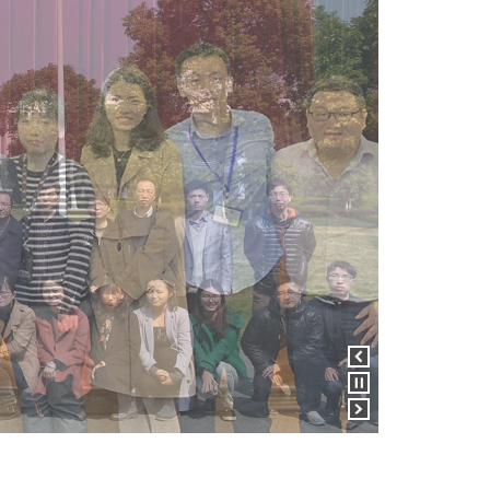
View previous slide
Pause carousel
View next slide