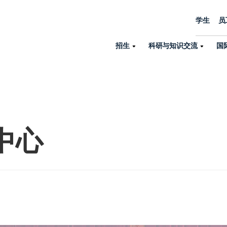
学生
员
招生
科研与知识交流
国
诺丁汉中心
机构设置
大学生活
招生
科研与知识交流
关于我们
国际交流
学院、机构以
员工/学生门户
人才招聘
商务拓展
学院
专业与项目
科研力量
全球招生
机构与部门
中心
教务办公室
大学战略
诺丁汉大学商学院（中国）
本科
环境研究
国际生申请就读宁诺
英语语言教学中
学生事务与发展中心
大学领导
人文与社会科学学院
授课型硕士
健康研究
学生大使在线咨询
研究生院
学生服务中心
荣誉与认证
理工学院
研究型硕士、博士
交通运输研究
诺丁汉大学卓越
全球交换与海外交
体育部
可持续发展
创新研究院
工商管理硕士（MBA）
卓越灯塔
新院系
来宁波诺丁汉大学交换交
身心健康中心
行政服务部门
培训 & 暑期课程
生命健康学院
在校生出国交换交流
就业指导办公室
研究中心与科研
专业搜索