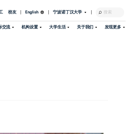
工
校友
宁波诺丁汉大学
English
际交流
机构设置
大学生活
关于我们
发现更多
教育发展基金会
图书馆
及部门
活动、体育、健康与医疗
探索我们的科研世界
专业与政策
了解宁波诺丁汉大学
国际交流与合作
校历
信息服务
校园开放日
资产处
到访校园
孔子学院
政策
了解更多
学生服务
教学教研
品牌中心
心
招生政策
杰出科研人物
中国港澳台事务办公室
个人导师
信息公开
学费与奖学金
可持续发展
国际学生服务
艺术中心
年度办学质量报告
灯塔计划（宁波）
如何申请
科研诚信与科研伦理
入境与签证
流
学生公寓
360°全景看校园
中国港澳台招生
科研成果库
流
毕业典礼
全球招生
商业化平台
视频中心
机构
咨询我们